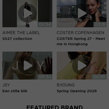
00:34
03:15
AIMÉE THE LABEL
COSTER COPENHAGEN
SS27 collection
COSTER Spring 27 - Meet
me in Hongkong
00:34
00:56
JSY
B.YOUNG
Een stille blik
Spring Opening 2026
FEATURED BRAND