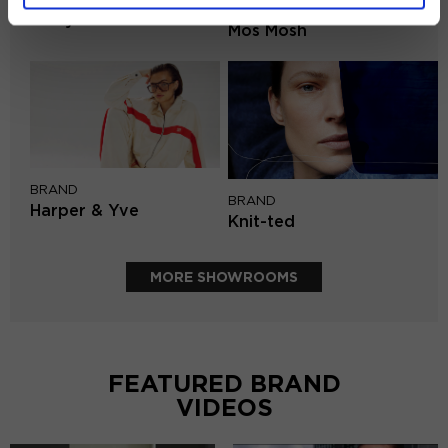
BRAND
Lofty Manner
Mos Mosh
BRAND
BRAND
Harper & Yve
Knit-ted
MORE SHOWROOMS
FEATURED BRAND
VIDEOS