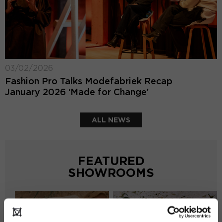
03/02/2026
Fashion Pro Talks Modefabriek Recap
January 2026 ‘Made for Change’
ALL NEWS
FEATURED
SHOWROOMS