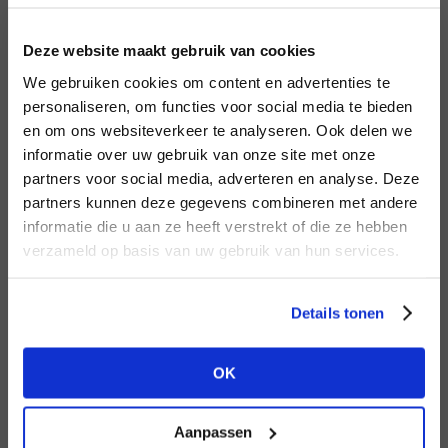
LOGIN
F
Deze website maakt gebruik van cookies
BRAND
BRAND
We gebruiken cookies om content en advertenties te
PENN&INK N.Y
Second female
Email address
personaliseren, om functies voor social media te bieden
en om ons websiteverkeer te analyseren. Ook delen we
informatie over uw gebruik van onze site met onze
Em
partners voor social media, adverteren en analyse. Deze
Password
partners kunnen deze gegevens combineren met andere
DON’T HAVE AN ACCOUNT
informatie die u aan ze heeft verstrekt of die ze hebben
YET?
verzameld op basis van uw gebruik van hun services.
BRAND
LOGIN
BRAND
Aaiko
Bac
Circle of Trust
Create a
free
retailer account now or
Forgot my login details
Details tonen
view the other options.
NO ACCOUNT YET?
OK
VIEW ALL OPTIONS
CREATE AN ACCOUNT NOW
Aanpassen
BRAND