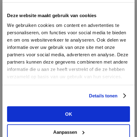
LOGIN
F
Deze website maakt gebruik van cookies
BRAND
BRAND
We gebruiken cookies om content en advertenties te
Mos Mosh
Harper & Yve
Email address
personaliseren, om functies voor social media te bieden
en om ons websiteverkeer te analyseren. Ook delen we
informatie over uw gebruik van onze site met onze
Em
partners voor social media, adverteren en analyse. Deze
Password
partners kunnen deze gegevens combineren met andere
informatie die u aan ze heeft verstrekt of die ze hebben
verzameld op basis van uw gebruik van hun services.
BRAND
LOGIN
BRAND
Aaiko
Bac
Second female
Forgot my login details
Details tonen
NO ACCOUNT YET?
OK
CREATE AN ACCOUNT NOW
Aanpassen
BRAND