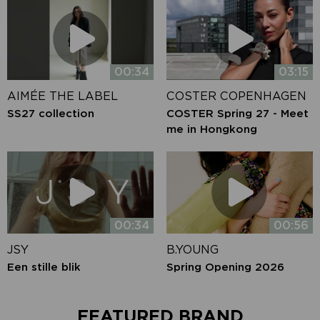
00:34
03:15
AIMÉE THE LABEL
COSTER COPENHAGEN
SS27 collection
COSTER Spring 27 - Meet
me in Hongkong
00:34
00:56
JSY
B.YOUNG
Een stille blik
Spring Opening 2026
FEATURED BRAND