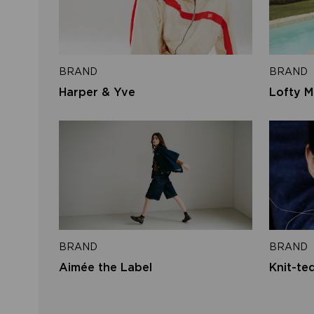
BRAND
BRAND
Harper & Yve
Lofty M
BRAND
BRAND
Aimée the Label
Knit-te