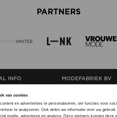
PARTNERS
AL INFO
MODEFABRIEK BV
S
FIRMA C
ik van cookies
T
SHOWPROJECTS BV
ontent en advertenties te personaliseren, om functies voor soci
RS
erkeer te analyseren. Ook delen we informatie over uw gebruik 
SHIFT
SE
cial media, adverteren en analyse. Deze partners kunnen deze