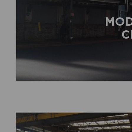
MOD
C