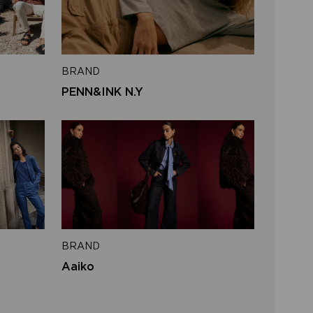
l address
BRAND
SEND
PENN&INK N.Y
to login
BRAND
Aaiko