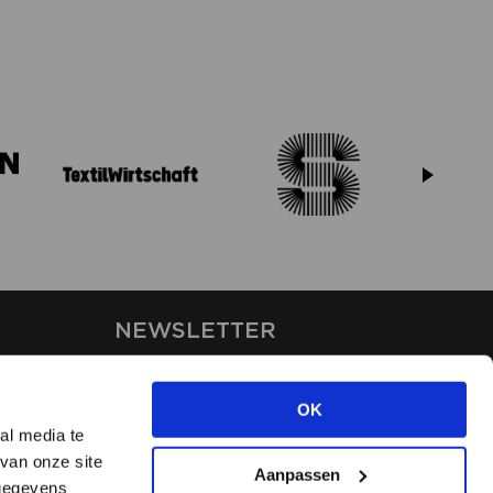
NEWSLETTER
Stay up-to-date on our latest
news through the newsletter
OK
al media te
van onze site
APPLY
Aanpassen
 gegevens