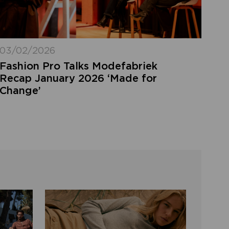
03/02/2026
Fashion Pro Talks Modefabriek
Recap January 2026 ‘Made for
Change’
FORGOT MY LOGIN
DETAILS
ot your login details? Enter the email
ress of your account and click 'send'