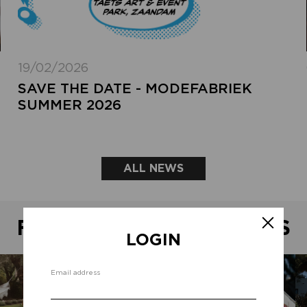
19/02/2026
SAVE THE DATE - MODEFABRIEK
SUMMER 2026
ALL NEWS
FEATURED SHOWROOMS
LOGIN
Email address
Forg
add