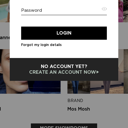
Password
Emai
BRAND
LOGIN
anner
Circle of Trust
Forgot my login details
Back 
NO ACCOUNT YET?
CREATE AN ACCOUNT NOW
BRAND
d
Mos Mosh