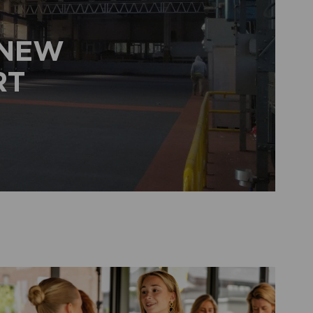
 NEW
RT