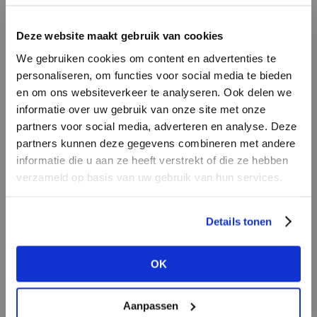
LOGIN
F
Deze website maakt gebruik van cookies
BRAND
BRAND
We gebruiken cookies om content en advertenties te
Knit-ted
Lofty Manner
Email address
personaliseren, om functies voor social media te bieden
en om ons websiteverkeer te analyseren. Ook delen we
informatie over uw gebruik van onze site met onze
Em
partners voor social media, adverteren en analyse. Deze
Password
partners kunnen deze gegevens combineren met andere
informatie die u aan ze heeft verstrekt of die ze hebben
verzameld op basis van uw gebruik van hun services.
BRAND
LOGIN
BRAND
Aimée the Label
Bac
Mos Mosh
Forgot my login details
Details tonen
NO ACCOUNT YET?
OK
CREATE AN ACCOUNT NOW
Aanpassen
BRAND