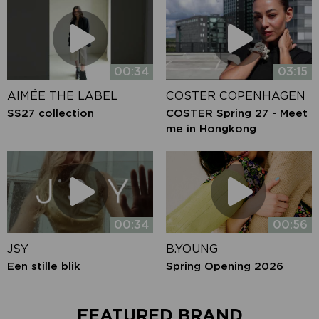
00:34
03:15
AIMÉE THE LABEL
COSTER COPENHAGEN
SS27 collection
COSTER Spring 27 - Meet
me in Hongkong
00:34
00:56
JSY
B.YOUNG
Een stille blik
Spring Opening 2026
FEATURED BRAND