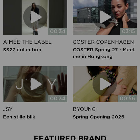
00:34
03:15
AIMÉE THE LABEL
COSTER COPENHAGEN
SS27 collection
COSTER Spring 27 - Meet
me in Hongkong
00:34
00:56
JSY
B.YOUNG
Een stille blik
Spring Opening 2026
FEATURED BRAND