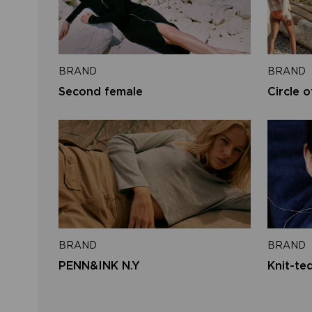
BRAND
BRAND
Second female
Circle o
BRAND
BRAND
PENN&INK N.Y
Knit-te