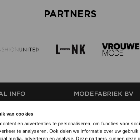
PARTNERS
AL INFO
MODEFABRIEK BV
S
FIRMA C
ik van cookies
T
SHOWPROJECTS BV
ontent en advertenties te personaliseren, om functies voor soci
RS
erkeer te analyseren. Ook delen we informatie over uw gebruik 
SHIFT
SE
cial media, adverteren en analyse. Deze partners kunnen deze