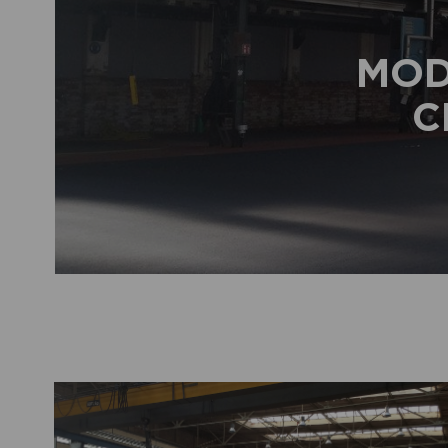
MOD
C