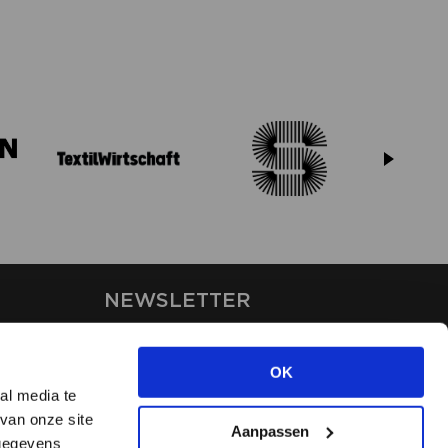
NEWSLETTER
Stay up-to-date on our latest
news through the newsletter
OK
al media te
van onze site
APPLY
Aanpassen
 gegevens