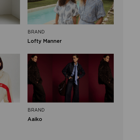
l address
BRAND
SEND
Lofty Manner
to login
BRAND
Aaiko