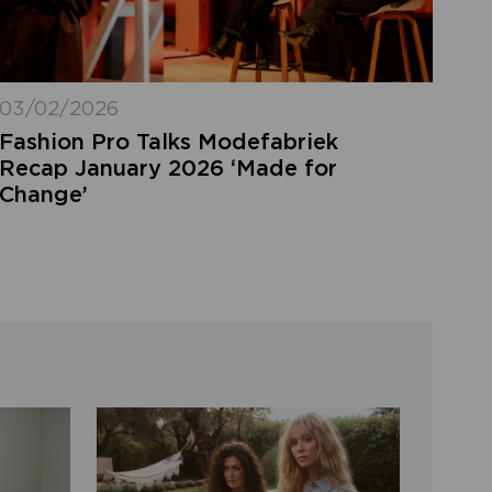
03/02/2026
Fashion Pro Talks Modefabriek
Recap January 2026 ‘Made for
Change’
FORGOT MY LOGIN
DETAILS
ot your login details? Enter the email
ress of your account and click 'send'