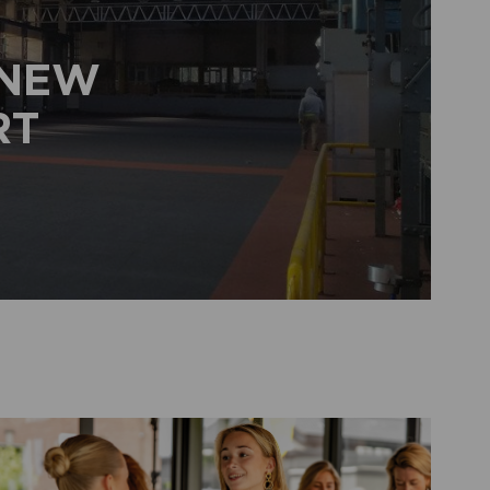
 NEW
RT