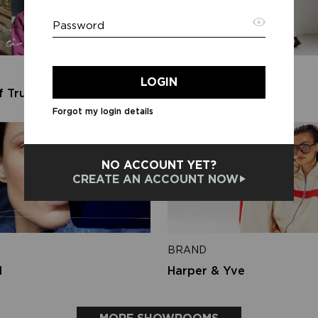
Password
Emai
BRAND
LOGIN
f Trust
Aimée the Label
Forgot my login details
Back 
NO ACCOUNT YET?
CREATE AN ACCOUNT NOW
BRAND
d
Harper & Yve