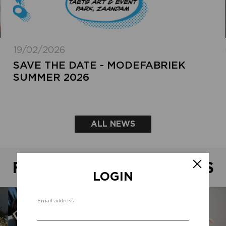
19/02/2026
SAVE THE DATE - MODEFABRIEK
SUMMER 2026
ALL NEWS
FEATURED SHOWROOMS
LOGIN
Email address
Forg
add