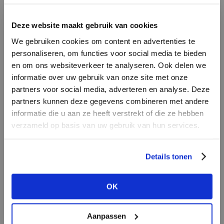
LOGIN
F
Deze website maakt gebruik van cookies
BRAND
BRAND
We gebruiken cookies om content en advertenties te
Lofty Manner
Circle of Trust
Email address
personaliseren, om functies voor social media te bieden
en om ons websiteverkeer te analyseren. Ook delen we
informatie over uw gebruik van onze site met onze
Em
partners voor social media, adverteren en analyse. Deze
Password
partners kunnen deze gegevens combineren met andere
informatie die u aan ze heeft verstrekt of die ze hebben
verzameld op basis van uw gebruik van hun services.
BRAND
LOGIN
BRAND
Harper & Yve
Bac
Second female
Forgot my login details
Details tonen
NO ACCOUNT YET?
OK
CREATE AN ACCOUNT NOW
Aanpassen
BRAND