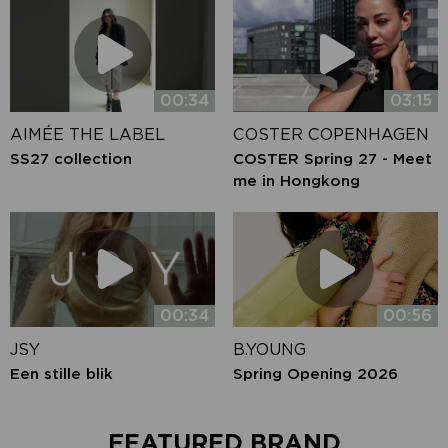
00:34
03:15
AIMÉE THE LABEL
COSTER COPENHAGEN
SS27 collection
COSTER Spring 27 - Meet
me in Hongkong
00:34
00:56
JSY
B.YOUNG
Een stille blik
Spring Opening 2026
FEATURED BRAND