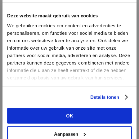
LOGIN
F
Deze website maakt gebruik van cookies
BRAND
BRAND
We gebruiken cookies om content en advertenties te
Circle of Trust
Second female
Email address
personaliseren, om functies voor social media te bieden
en om ons websiteverkeer te analyseren. Ook delen we
informatie over uw gebruik van onze site met onze
Em
partners voor social media, adverteren en analyse. Deze
Password
partners kunnen deze gegevens combineren met andere
informatie die u aan ze heeft verstrekt of die ze hebben
verzameld op basis van uw gebruik van hun services.
BRAND
LOGIN
BRAND
Knit-ted
Bac
Lofty Manner
Forgot my login details
Details tonen
NO ACCOUNT YET?
OK
CREATE AN ACCOUNT NOW
Aanpassen
BRAND