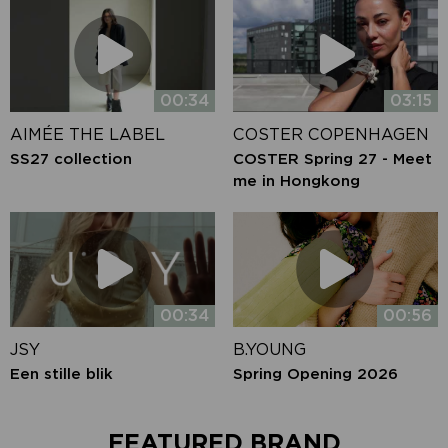
00:34
03:15
AIMÉE THE LABEL
COSTER COPENHAGEN
SS27 collection
COSTER Spring 27 - Meet
me in Hongkong
00:34
00:56
JSY
B.YOUNG
Een stille blik
Spring Opening 2026
FEATURED BRAND