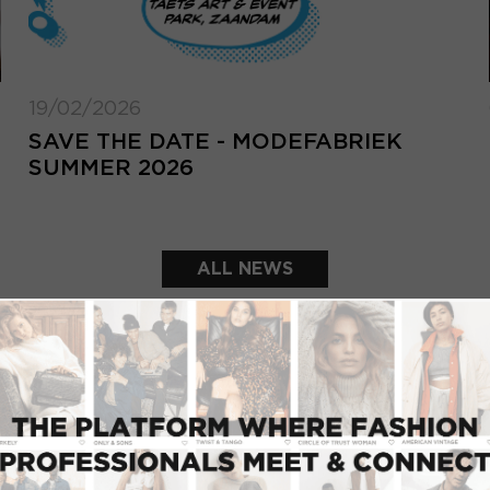
19/02/2026
SAVE THE DATE - MODEFABRIEK
SUMMER 2026
ALL NEWS
FEATURED SHOWROOMS
LOGIN
Email address
Forg
add