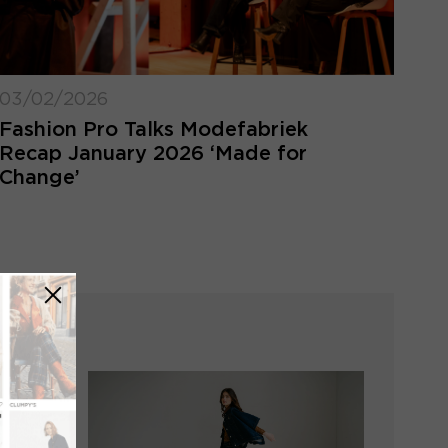
03/02/2026
Fashion Pro Talks Modefabriek
Recap January 2026 ‘Made for
Change’
FORGOT MY LOGIN
DETAILS
ot your login details? Enter the email
ress of your account and click 'send'