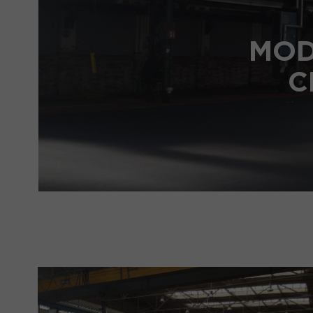
MOD
C