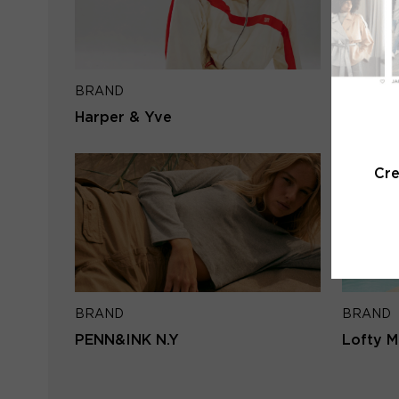
BRAND
BRAND
Harper & Yve
Second
Cr
BRAND
BRAND
PENN&INK N.Y
Lofty M