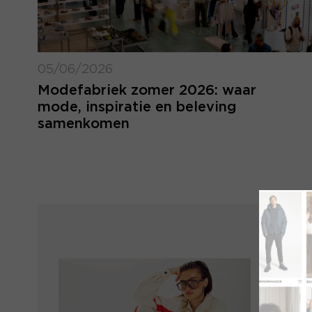
05/06/2026
Modefabriek zomer 2026: waar
mode, inspiratie en beleving
samenkomen