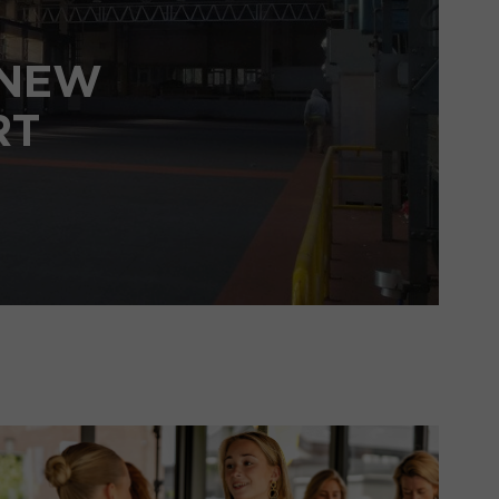
 NEW
RT