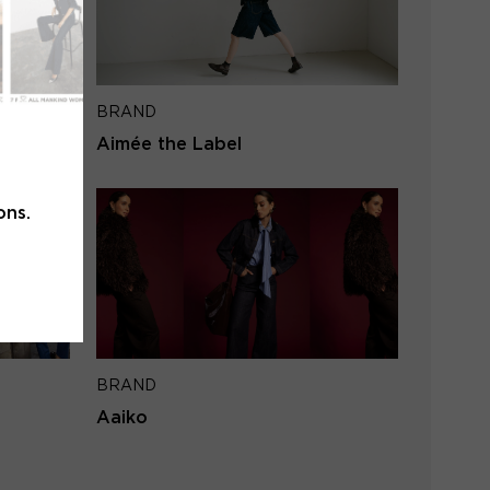
l address
BRAND
SEND
Aimée the Label
to login
ons.
BRAND
Aaiko