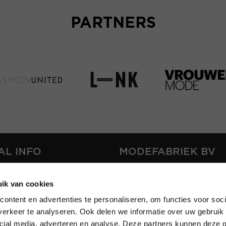
PARTNERS
AL INFO
MODEFABRIEK BV
S
FIRMA C
ik van cookies
T
SHOWPROJECTS BV
ontent en advertenties te personaliseren, om functies voor soci
RS
erkeer te analyseren. Ook delen we informatie over uw gebruik 
SHIFT
SE
cial media, adverteren en analyse. Deze partners kunnen deze