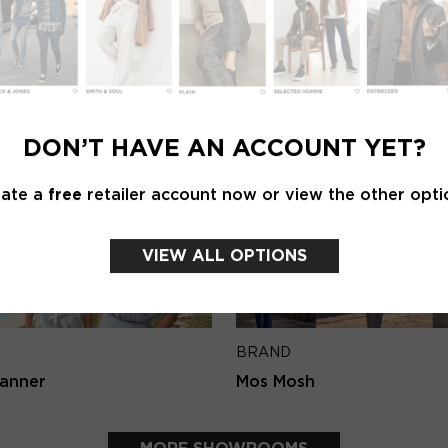
Password
Emai
BRAND
LOGIN
 female
Knit-ted
DON’T HAVE AN ACCOUNT YET?
Forgot my login details
Back 
eate a
free
retailer account now or view the other opti
NO ACCOUNT YET?
CREATE AN ACCOUNT NOW
VIEW ALL OPTIONS
BRAND
anner
Mos Mosh