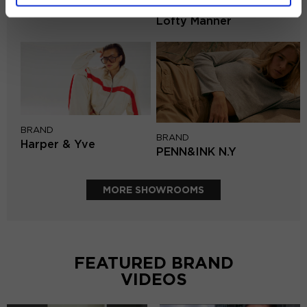
BRAND
Mos Mosh
Lofty Manner
BRAND
BRAND
Harper & Yve
PENN&INK N.Y
MORE SHOWROOMS
FEATURED BRAND
VIDEOS