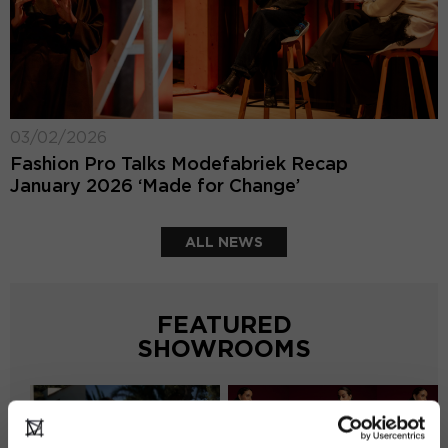
03/02/2026
Fashion Pro Talks Modefabriek Recap
January 2026 ‘Made for Change’
ALL NEWS
FEATURED
SHOWROOMS