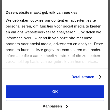
LOGIN
F
Deze website maakt gebruik van cookies
BRAND
BRAND
We gebruiken cookies om content en advertenties te
Circle of Trust
Aaiko
Email address
personaliseren, om functies voor social media te bieden
en om ons websiteverkeer te analyseren. Ook delen we
informatie over uw gebruik van onze site met onze
Em
partners voor social media, adverteren en analyse. Deze
Password
partners kunnen deze gegevens combineren met andere
DON’T HAVE AN ACCOUNT
informatie die u aan ze heeft verstrekt of die ze hebben
YET?
verzameld op basis van uw gebruik van hun services.
BRAND
LOGIN
BRAND
Second female
Bac
Aimée the Label
Create a
free
retailer account now or
Forgot my login details
Details tonen
view the other options.
NO ACCOUNT YET?
OK
VIEW ALL OPTIONS
CREATE AN ACCOUNT NOW
Aanpassen
BRAND