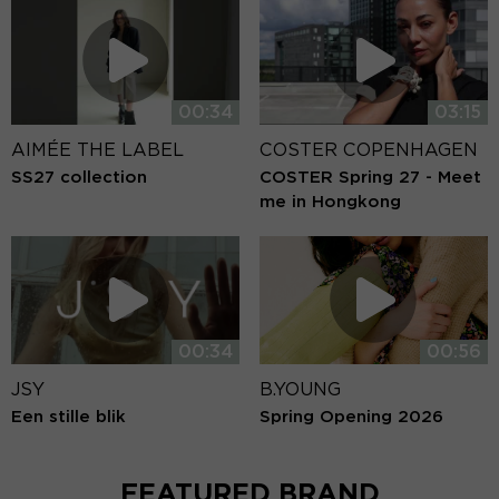
00:34
03:15
AIMÉE THE LABEL
COSTER COPENHAGEN
SS27 collection
COSTER Spring 27 - Meet
me in Hongkong
00:34
00:56
JSY
B.YOUNG
Een stille blik
Spring Opening 2026
FEATURED BRAND