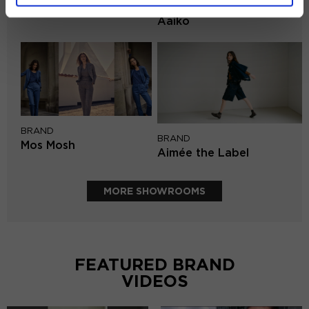
BRAND
Second female
Aaiko
BRAND
BRAND
Mos Mosh
Aimée the Label
MORE SHOWROOMS
FEATURED BRAND
VIDEOS