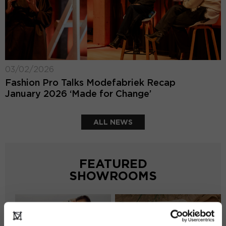
03/02/2026
Fashion Pro Talks Modefabriek Recap
January 2026 ‘Made for Change’
ALL NEWS
FEATURED
SHOWROOMS