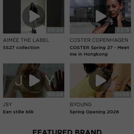
00:34
03:15
AIMÉE THE LABEL
COSTER COPENHAGEN
SS27 collection
COSTER Spring 27 - Meet
me in Hongkong
00:34
00:56
JSY
B.YOUNG
Een stille blik
Spring Opening 2026
FEATURED BRAND