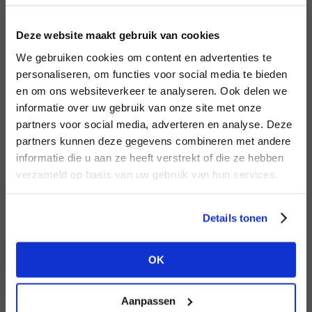
LOGIN
F
Deze website maakt gebruik van cookies
BRAND
BRAND
We gebruiken cookies om content en advertenties te
Harper & Yve
PENN&INK N.Y
Email address
personaliseren, om functies voor social media te bieden
en om ons websiteverkeer te analyseren. Ook delen we
informatie over uw gebruik van onze site met onze
Em
partners voor social media, adverteren en analyse. Deze
Password
partners kunnen deze gegevens combineren met andere
DON’T HAVE AN ACCOUNT
informatie die u aan ze heeft verstrekt of die ze hebben
YET?
verzameld op basis van uw gebruik van hun services.
BRAND
LOGIN
BRAND
Circle of Trust
Bac
Lofty Manner
Create a
free
retailer account now or
Forgot my login details
Details tonen
view the other options.
NO ACCOUNT YET?
OK
VIEW ALL OPTIONS
CREATE AN ACCOUNT NOW
Aanpassen
BRAND