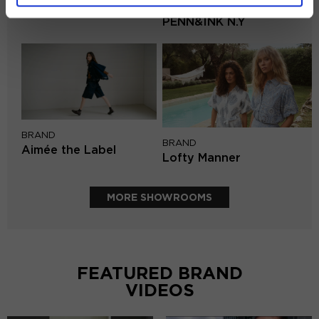
BRAND
Knit-ted
PENN&INK N.Y
BRAND
BRAND
Aimée the Label
Lofty Manner
MORE SHOWROOMS
FEATURED BRAND
VIDEOS