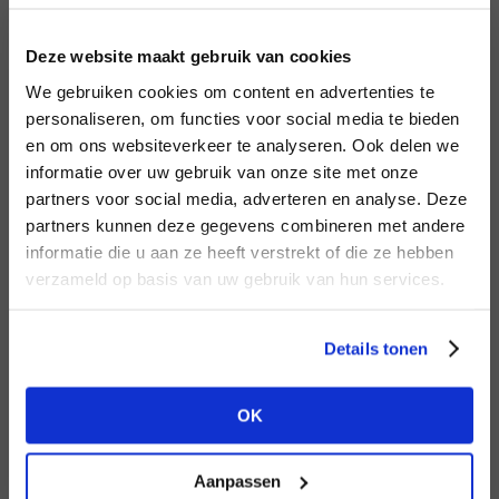
LOGIN
F
Deze website maakt gebruik van cookies
BRAND
BRAND
We gebruiken cookies om content en advertenties te
Mos Mosh
Circle of Trust
Email address
personaliseren, om functies voor social media te bieden
en om ons websiteverkeer te analyseren. Ook delen we
informatie over uw gebruik van onze site met onze
Em
partners voor social media, adverteren en analyse. Deze
Password
partners kunnen deze gegevens combineren met andere
DON’T HAVE AN ACCOUNT
informatie die u aan ze heeft verstrekt of die ze hebben
YET?
verzameld op basis van uw gebruik van hun services.
BRAND
LOGIN
BRAND
Harper & Yve
Bac
Second female
Create a
free
retailer account now or
Forgot my login details
Details tonen
view the other options.
NO ACCOUNT YET?
OK
VIEW ALL OPTIONS
CREATE AN ACCOUNT NOW
Aanpassen
BRAND