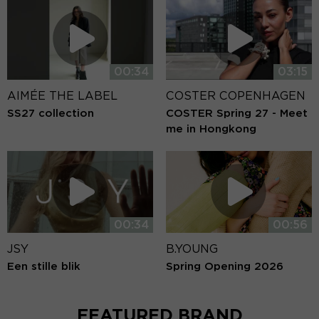
00:34
03:15
AIMÉE THE LABEL
COSTER COPENHAGEN
SS27 collection
COSTER Spring 27 - Meet
me in Hongkong
00:34
00:56
JSY
B.YOUNG
Een stille blik
Spring Opening 2026
FEATURED BRAND