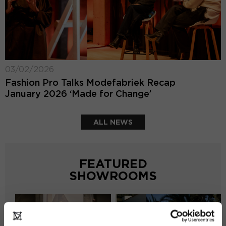
03/02/2026
Fashion Pro Talks Modefabriek Recap
January 2026 ‘Made for Change’
ALL NEWS
FEATURED
SHOWROOMS