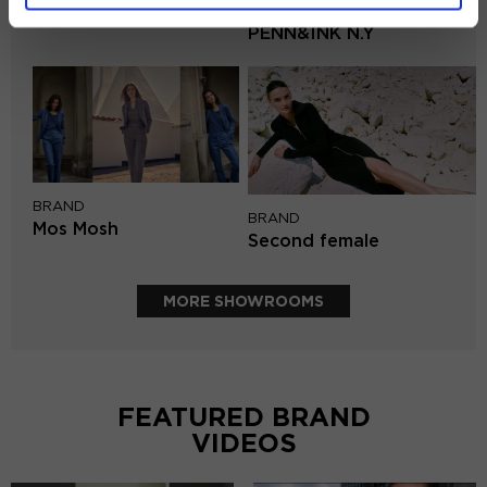
BRAND
Aaiko
PENN&INK N.Y
BRAND
BRAND
Mos Mosh
Second female
MORE SHOWROOMS
FEATURED BRAND
VIDEOS