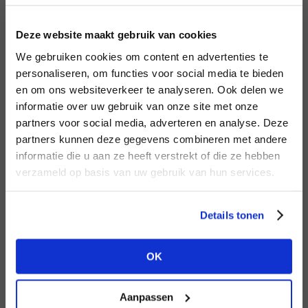
LOGIN
F
Deze website maakt gebruik van cookies
BRAND
BRAND
We gebruiken cookies om content en advertenties te
Knit-ted
Lofty Manner
Email address
personaliseren, om functies voor social media te bieden
en om ons websiteverkeer te analyseren. Ook delen we
informatie over uw gebruik van onze site met onze
Em
partners voor social media, adverteren en analyse. Deze
Password
partners kunnen deze gegevens combineren met andere
DON’T HAVE AN ACCOUNT
informatie die u aan ze heeft verstrekt of die ze hebben
YET?
verzameld op basis van uw gebruik van hun services.
BRAND
LOGIN
BRAND
Circle of Trust
Bac
Harper & Yve
Create a
free
retailer account now or
Forgot my login details
Details tonen
view the other options.
NO ACCOUNT YET?
OK
VIEW ALL OPTIONS
CREATE AN ACCOUNT NOW
Aanpassen
BRAND