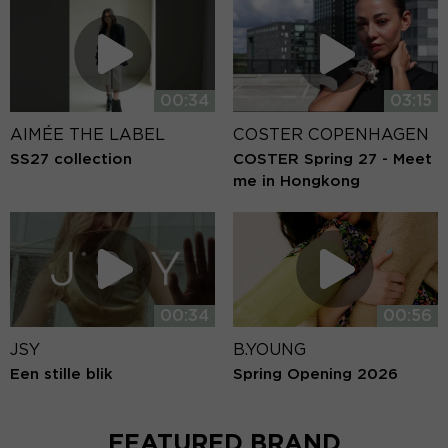
00:34
03:15
AIMÉE THE LABEL
COSTER COPENHAGEN
SS27 collection
COSTER Spring 27 - Meet
me in Hongkong
00:34
00:56
JSY
B.YOUNG
Een stille blik
Spring Opening 2026
FEATURED BRAND