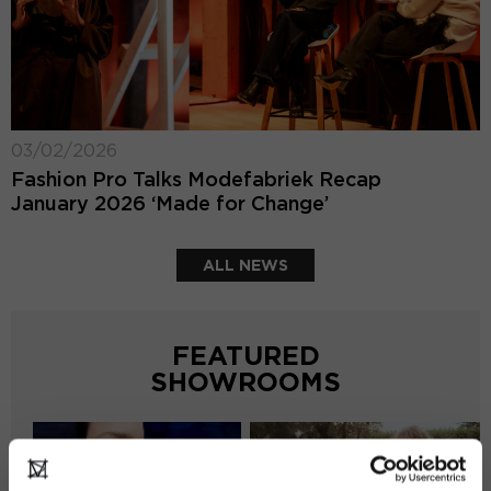
03/02/2026
Fashion Pro Talks Modefabriek Recap
January 2026 ‘Made for Change’
ALL NEWS
FEATURED
SHOWROOMS