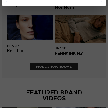
BRAND
Lofty Manner
Mos Mosh
BRAND
BRAND
Knit-ted
PENN&INK N.Y
MORE SHOWROOMS
FEATURED BRAND
VIDEOS