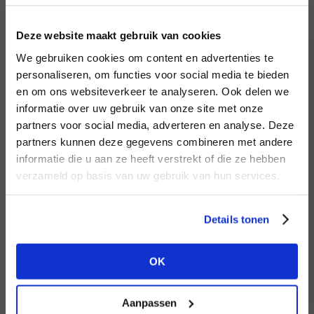
LOGIN
F
Deze website maakt gebruik van cookies
BRAND
BRAND
We gebruiken cookies om content en advertenties te
Harper & Yve
Second female
Email address
personaliseren, om functies voor social media te bieden
en om ons websiteverkeer te analyseren. Ook delen we
informatie over uw gebruik van onze site met onze
Em
partners voor social media, adverteren en analyse. Deze
Password
partners kunnen deze gegevens combineren met andere
DON’T HAVE AN ACCOUNT
informatie die u aan ze heeft verstrekt of die ze hebben
YET?
verzameld op basis van uw gebruik van hun services.
BRAND
LOGIN
BRAND
Aimée the Label
Bac
Circle of Trust
Create a
free
retailer account now or
Forgot my login details
Details tonen
view the other options.
NO ACCOUNT YET?
OK
VIEW ALL OPTIONS
CREATE AN ACCOUNT NOW
Aanpassen
BRAND