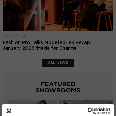
03/02/2026
Fashion Pro Talks Modefabriek Recap
January 2026 ‘Made for Change’
ALL NEWS
FEATURED
SHOWROOMS