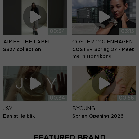
00:34
03:15
AIMÉE THE LABEL
COSTER COPENHAGEN
SS27 collection
COSTER Spring 27 - Meet
me in Hongkong
00:34
00:56
JSY
B.YOUNG
Een stille blik
Spring Opening 2026
FEATURED BRAND