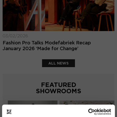
03/02/2026
Fashion Pro Talks Modefabriek Recap
January 2026 ‘Made for Change’
ALL NEWS
FEATURED
SHOWROOMS