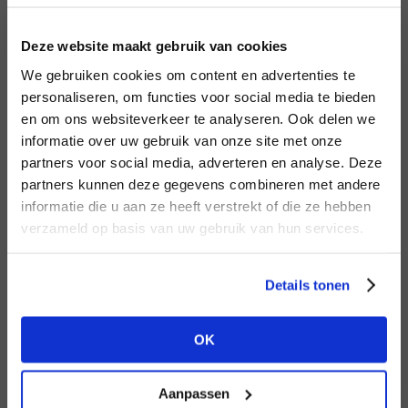
LOGIN
F
Deze website maakt gebruik van cookies
BRAND
BRAND
We gebruiken cookies om content en advertenties te
Aimée the Label
Second female
Email address
personaliseren, om functies voor social media te bieden
en om ons websiteverkeer te analyseren. Ook delen we
informatie over uw gebruik van onze site met onze
Em
partners voor social media, adverteren en analyse. Deze
Password
partners kunnen deze gegevens combineren met andere
DON’T HAVE AN ACCOUNT
informatie die u aan ze heeft verstrekt of die ze hebben
YET?
verzameld op basis van uw gebruik van hun services.
BRAND
LOGIN
BRAND
Circle of Trust
Bac
Aaiko
Create a
free
retailer account now or
Forgot my login details
Details tonen
view the other options.
NO ACCOUNT YET?
OK
VIEW ALL OPTIONS
CREATE AN ACCOUNT NOW
Aanpassen
BRAND