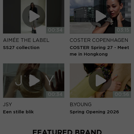
00:34
03:15
AIMÉE THE LABEL
COSTER COPENHAGEN
SS27 collection
COSTER Spring 27 - Meet
me in Hongkong
00:34
00:56
JSY
B.YOUNG
Een stille blik
Spring Opening 2026
FEATURED BRAND