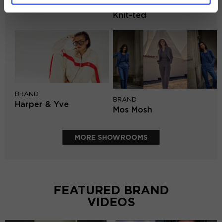
BRAND
PENN&INK N.Y
Knit-ted
BRAND
BRAND
Harper & Yve
Mos Mosh
MORE SHOWROOMS
FEATURED BRAND
VIDEOS