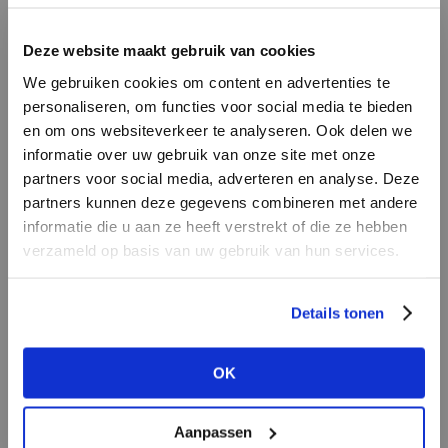
LOGIN
F
Deze website maakt gebruik van cookies
BRAND
BRAND
We gebruiken cookies om content en advertenties te
Aimée the Label
Circle of Trust
Email address
personaliseren, om functies voor social media te bieden
en om ons websiteverkeer te analyseren. Ook delen we
informatie over uw gebruik van onze site met onze
Em
partners voor social media, adverteren en analyse. Deze
Password
partners kunnen deze gegevens combineren met andere
informatie die u aan ze heeft verstrekt of die ze hebben
verzameld op basis van uw gebruik van hun services.
BRAND
LOGIN
BRAND
Mos Mosh
Bac
Second female
Forgot my login details
Details tonen
NO ACCOUNT YET?
OK
CREATE AN ACCOUNT NOW
Aanpassen
BRAND