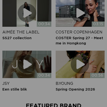
00:34
03:15
AIMÉE THE LABEL
COSTER COPENHAGEN
SS27 collection
COSTER Spring 27 - Meet
me in Hongkong
00:34
00:56
JSY
B.YOUNG
Een stille blik
Spring Opening 2026
FEATURED BRAND