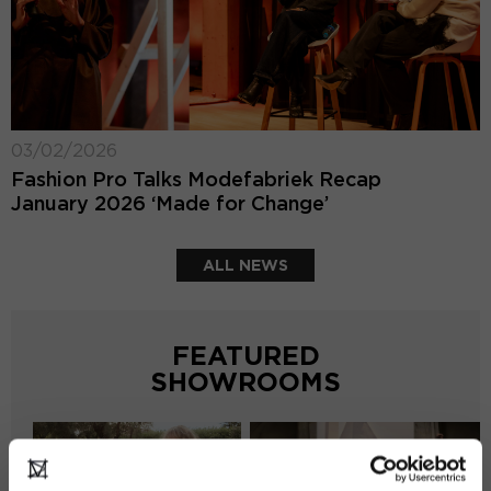
03/02/2026
Fashion Pro Talks Modefabriek Recap
January 2026 ‘Made for Change’
ALL NEWS
FEATURED
SHOWROOMS