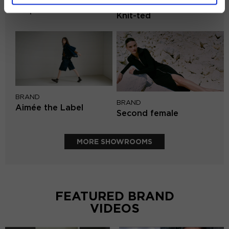
BRAND
Harper & Yve
Knit-ted
BRAND
BRAND
Aimée the Label
Second female
MORE SHOWROOMS
FEATURED BRAND
VIDEOS