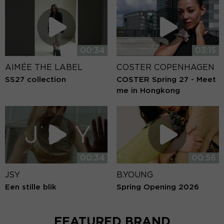
00:34
03:15
AIMÉE THE LABEL
COSTER COPENHAGEN
SS27 collection
COSTER Spring 27 - Meet
me in Hongkong
00:34
00:56
JSY
B.YOUNG
Een stille blik
Spring Opening 2026
FEATURED BRAND