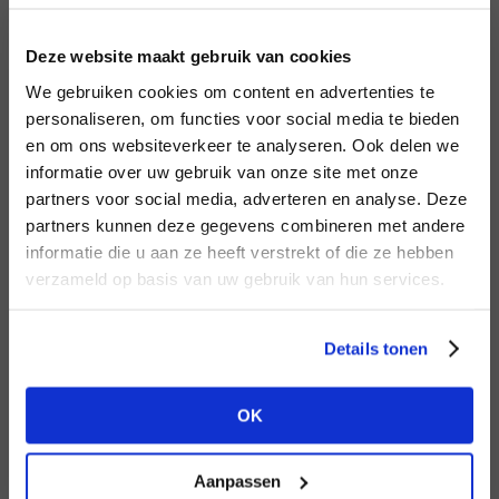
LOGIN
F
Deze website maakt gebruik van cookies
BRAND
BRAND
We gebruiken cookies om content en advertenties te
Lofty Manner
Mos Mosh
Email address
personaliseren, om functies voor social media te bieden
en om ons websiteverkeer te analyseren. Ook delen we
informatie over uw gebruik van onze site met onze
Em
partners voor social media, adverteren en analyse. Deze
Password
partners kunnen deze gegevens combineren met andere
DON’T HAVE AN ACCOUNT
informatie die u aan ze heeft verstrekt of die ze hebben
YET?
verzameld op basis van uw gebruik van hun services.
BRAND
LOGIN
BRAND
PENN&INK N.Y
Bac
Aaiko
Create a
free
retailer account now or
Forgot my login details
Details tonen
view the other options.
NO ACCOUNT YET?
OK
VIEW ALL OPTIONS
CREATE AN ACCOUNT NOW
Aanpassen
BRAND