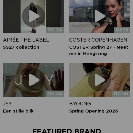
00:34
03:15
AIMÉE THE LABEL
COSTER COPENHAGEN
SS27 collection
COSTER Spring 27 - Meet
me in Hongkong
00:34
00:56
JSY
B.YOUNG
Een stille blik
Spring Opening 2026
FEATURED BRAND