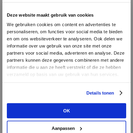
LOGIN
F
Deze website maakt gebruik van cookies
BRAND
BRAND
We gebruiken cookies om content en advertenties te
Aimée the Label
Circle of Trust
Email address
personaliseren, om functies voor social media te bieden
en om ons websiteverkeer te analyseren. Ook delen we
informatie over uw gebruik van onze site met onze
Em
partners voor social media, adverteren en analyse. Deze
Password
partners kunnen deze gegevens combineren met andere
informatie die u aan ze heeft verstrekt of die ze hebben
verzameld op basis van uw gebruik van hun services.
BRAND
LOGIN
BRAND
Harper & Yve
Bac
Knit-ted
Forgot my login details
Details tonen
NO ACCOUNT YET?
OK
CREATE AN ACCOUNT NOW
Aanpassen
BRAND