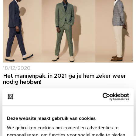
18/12/2020
Het mannenpak: in 2021 ga je hem zeker weer
nodig hebben!
Willem Baars is al zestien jaar verantwoordelijk voor
het internationaal succesvolle magazine JFK. De
hoofdredacteur van het mannenblad schrijft
maandelijks een opiniestuk voor Modefabriek.nl over
alles wat hem bezighoudt. Het...
Deze website maakt gebruik van cookies
We gebruiken cookies om content en advertenties te
personaliseren, om functies voor social media te bieden