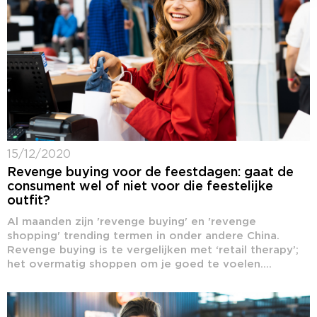
15/12/2020
Revenge buying voor de feestdagen: gaat de
consument wel of niet voor die feestelijke
outfit?
Al maanden zijn 'revenge buying' en 'revenge
shopping' trending termen in onder andere China.
Revenge buying is te vergelijken met ‘retail therapy’;
het overmatig shoppen om je goed te voelen....