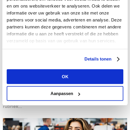
en om ons websiteverkeer te analyseren. Ook delen we
informatie over uw gebruik van onze site met onze
partners voor social media, adverteren en analyse. Deze
partners kunnen deze gegevens combineren met andere
informatie die u aan ze heeft verstrekt of die ze hebben
verzameld op basis van uw gebruik van hun services.
Details tonen
17/12/2020
Nieuws van de B2B marketplace - een
OK
selectie van nieuws van onze deelnemers
Op ons B2B platform blijf je 365 dagen per jaar op de
Aanpassen
hoogte van het laatste fashion nieuws: ons nieuws,
maar ook het nieuws van onze deelnemers. In de
rubriek...