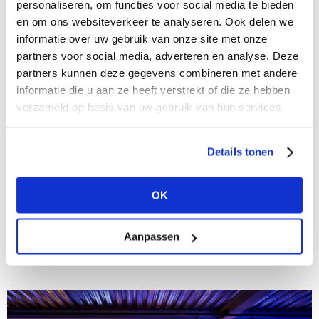
personaliseren, om functies voor social media te bieden
en om ons websiteverkeer te analyseren. Ook delen we
informatie over uw gebruik van onze site met onze
partners voor social media, adverteren en analyse. Deze
partners kunnen deze gegevens combineren met andere
informatie die u aan ze heeft verstrekt of die ze hebben
verzameld op basis van uw gebruik van hun services.
01/10/2020
Details tonen
Kunstmuseum Den Haag pronkt met Mode in
Kleur
OK
Kleur biedt het menselijk brein een oppepper wist
modeconservator Madelief Hohé van Kunstmuseum
Den Haag. Toen afgelopen mei bekend werd dat de
Aanpassen
voor dit najaar geplande Dior-tentoonstelling een jaar
werd...