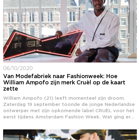
06/10/2020
Van Modefabriek naar Fashionweek: Hoe
William Ampofo zijn merk Cruèl op de kaart
zette
William Ampofo (21) leeft momenteel zijn droom.
Zaterdag 19 september toonde de jonge Nederlandse
ontwerper met zijn opkomende label CRUÈL voor het
eerst tijdens Amsterdam Fashion Week. Wat ging er...