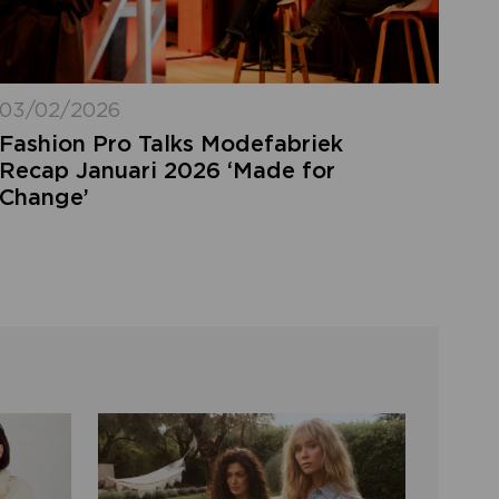
03/02/2026
Fashion Pro Talks Modefabriek
Recap Januari 2026 ‘Made for
Change’
LOGIN VERGETEN
ggegevens kwijt? Vul het e-mailadres in
at hoort bij jouw account en klik op
verstuur.