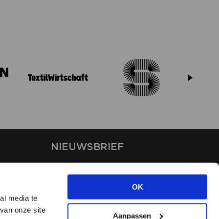
NIEUWSBRIEF
Blijf op de hoogte van ons
laatste nieuws via de
OK
nieuwsbrief
al media te
van onze site
Aanpassen
INSCHRIJVEN