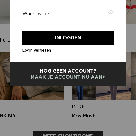
Wachtwoord
E-ma
MERK
INLOGGEN
he Label
Harper & Yve
Login vergeten
Terug
NOG GEEN ACCOUNT?
MAAK JE ACCOUNT NU AAN
MERK
NK N.Y
Mos Mosh