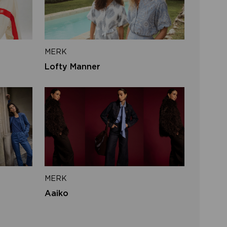
iladres
MERK
VERSTUUR
Lofty Manner
 naar inloggen
MERK
Aaiko