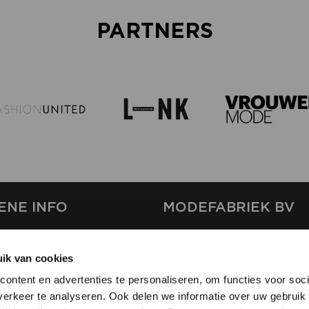
PARTNERS
ENE INFO
MODEFABRIEK BV
S
FIRMA C
T
ik van cookies
SHOWPROJECTS BV
ontent en advertenties te personaliseren, om functies voor soci
RS
erkeer te analyseren. Ook delen we informatie over uw gebruik 
SHIFT
EREN