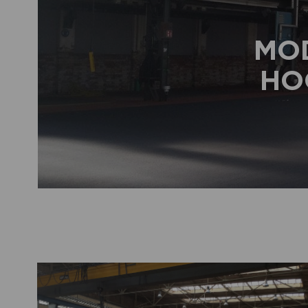
MO
HO