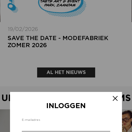
19/02/2026
SAVE THE DATE - MODEFABRIEK
ZOMER 2026
AL HET NIEUWS
UITGELICHTE SHOWROOMS
INLOGGEN
Inlo
E-mailadres
d