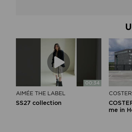
U
00:34
AIMÉE THE LABEL
COSTER
SS27 collection
COSTER 
me in 