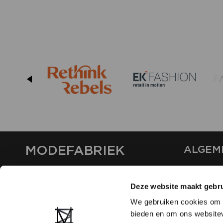
MODEFABRIEK
ALGEM
OVER ON
CONTAC
Deze website maakt gebru
FAQ
We gebruiken cookies om c
PARTNE
bieden en om ons websitev
ADVERT