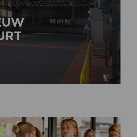
IEUW
URT