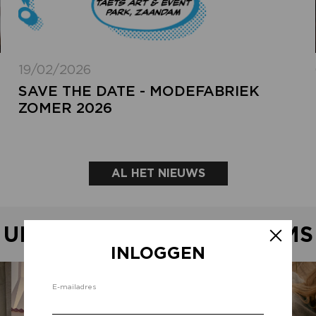
19/02/2026
SAVE THE DATE - MODEFABRIEK
ZOMER 2026
AL HET NIEUWS
UITGELICHTE SHOWROOMS
INLOGGEN
Inlo
E-mailadres
d