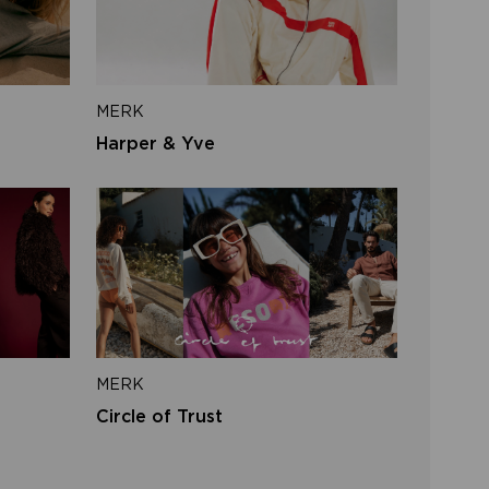
iladres
MERK
VERSTUUR
Harper & Yve
 naar inloggen
MERK
Circle of Trust