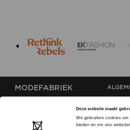
MODEFABRIEK
ALGEM
OVER ON
CONTAC
Deze website maakt gebru
FAQ
We gebruiken cookies om c
PARTNE
bieden en om ons websitev
ADVERT