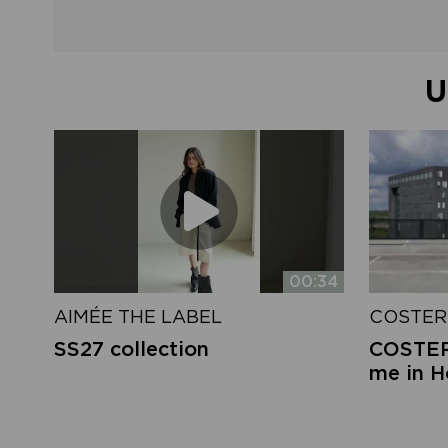
U
00:34
AIMÉE THE LABEL
COSTER
SS27 collection
COSTER 
me in 