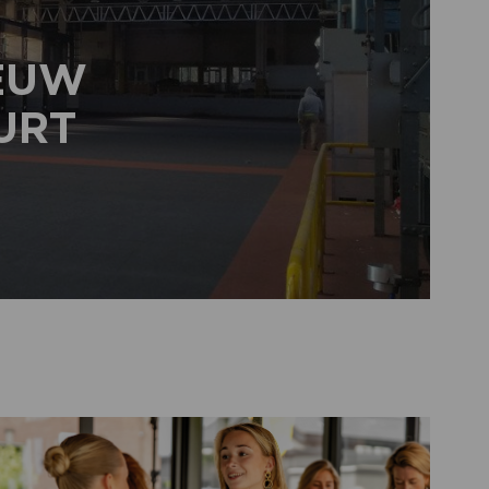
IEUW
URT