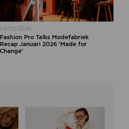
03/02/2026
Fashion Pro Talks Modefabriek
Recap Januari 2026 ‘Made for
Change’
LOGIN VERGETEN
ggegevens kwijt? Vul het e-mailadres in
at hoort bij jouw account en klik op
verstuur.