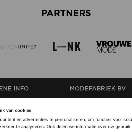
PARTNERS
ENE INFO
MODEFABRIEK BV
S
FIRMA C
T
ik van cookies
SHOWPROJECTS BV
ontent en advertenties te personaliseren, om functies voor soci
RS
erkeer te analyseren. Ook delen we informatie over uw gebruik 
SHIFT
EREN