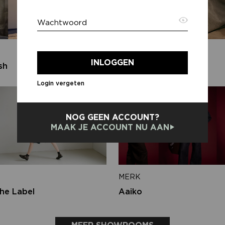
Wachtwoord
E-ma
MERK
INLOGGEN
sh
PENN&INK N.Y
Login vergeten
Terug
NOG GEEN ACCOUNT?
MAAK JE ACCOUNT NU AAN
MERK
he Label
Aaiko