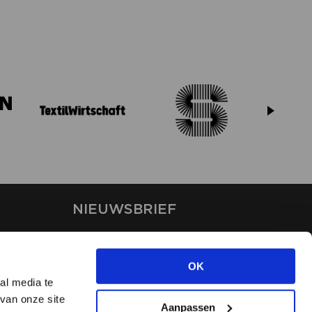
NIEUWSBRIEF
Blijf op de hoogte van ons
laatste nieuws via de
OK
nieuwsbrief
al media te
van onze site
Aanpassen
INSCHRIJVEN