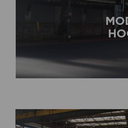
MO
HO