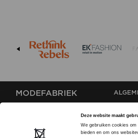
MODEFABRIEK
ALGEM
OVER ON
CONTAC
Deze website maakt gebru
FAQ
We gebruiken cookies om c
PARTNE
bieden en om ons websitev
ADVERT