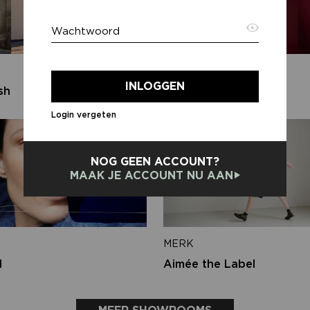
Wachtwoord
E-ma
MERK
INLOGGEN
sh
Aaiko
Login vergeten
Terug
NOG GEEN ACCOUNT?
MAAK JE ACCOUNT NU AAN
MERK
d
Aimée the Label