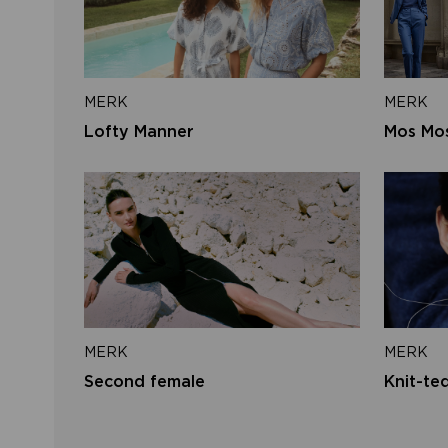
MERK
MERK
Lofty Manner
Mos Mo
MERK
MERK
Second female
Knit-te