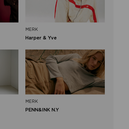
iladres
MERK
VERSTUUR
Harper & Yve
 naar inloggen
MERK
PENN&INK N.Y