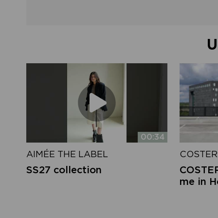
U
00:34
AIMÉE THE LABEL
COSTER
SS27 collection
COSTER 
me in 