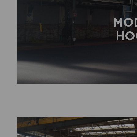
MO
HO