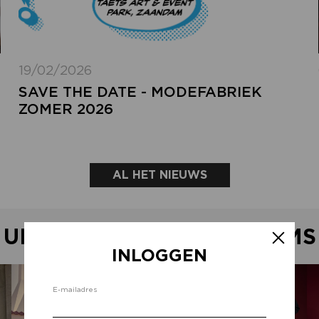
19/02/2026
SAVE THE DATE - MODEFABRIEK
ZOMER 2026
AL HET NIEUWS
UITGELICHTE SHOWROOMS
INLOGGEN
Inlo
E-mailadres
d