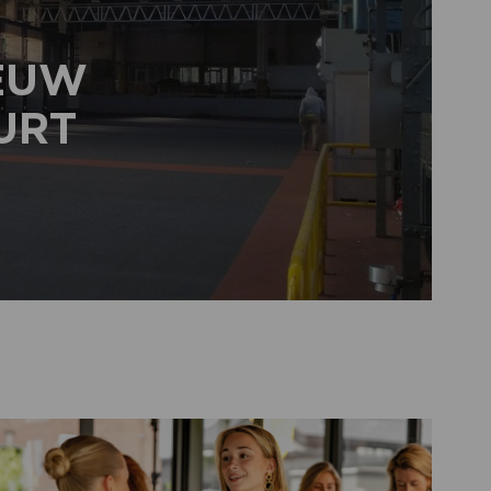
IEUW
URT