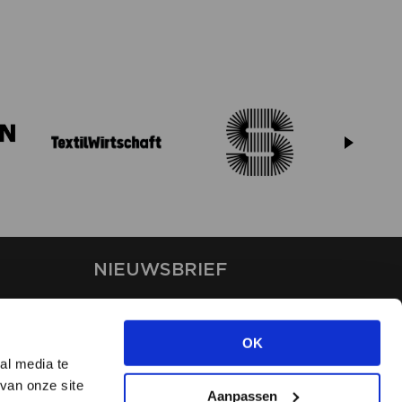
NIEUWSBRIEF
Blijf op de hoogte van ons
laatste nieuws via de
OK
nieuwsbrief
al media te
van onze site
Aanpassen
INSCHRIJVEN