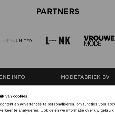
PARTNERS
ENE INFO
MODEFABRIEK BV
S
FIRMA C
T
ik van cookies
SHOWPROJECTS BV
ontent en advertenties te personaliseren, om functies voor soci
RS
erkeer te analyseren. Ook delen we informatie over uw gebruik 
SHIFT
EREN