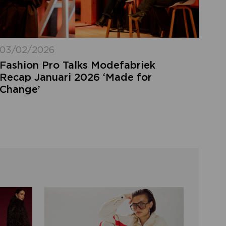
03/02/2026
Fashion Pro Talks Modefabriek
Recap Januari 2026 ‘Made for
Change’
LOGIN VERGETEN
ggegevens kwijt? Vul het e-mailadres in
at hoort bij jouw account en klik op
verstuur.