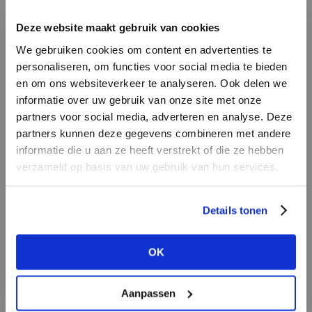
INLOGGEN
Deze website maakt gebruik van cookies
MERK
MERK
Aaiko
I
We gebruiken cookies om content en advertenties te
Harper & Yve
E-mailadres
da
personaliseren, om functies voor social media te bieden
en om ons websiteverkeer te analyseren. Ook delen we
informatie over uw gebruik van onze site met onze
E-
partners voor social media, adverteren en analyse. Deze
Wachtwoord
partners kunnen deze gegevens combineren met andere
informatie die u aan ze heeft verstrekt of die ze hebben
MERK
verzameld op basis van uw gebruik van hun services.
MERK
INLOGGEN
Aimée the Label
Second female
Ter
Login vergeten
Details tonen
NOG GEEN ACCOUNT?
OK
MAAK JE ACCOUNT NU AAN
Aanpassen
MERK
MERK
Mos Mosh