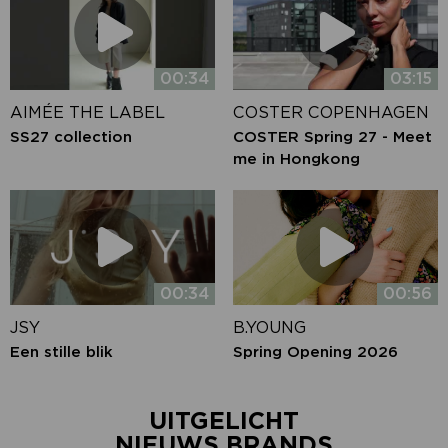
00:34
03:15
AIMÉE THE LABEL
COSTER COPENHAGEN
SS27 collection
COSTER Spring 27 - Meet
me in Hongkong
00:34
00:56
JSY
B.YOUNG
Een stille blik
Spring Opening 2026
UITGELICHT
NIEUWS BRANDS