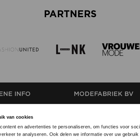
PARTNERS
ENE INFO
MODEFABRIEK BV
S
FIRMA C
T
ik van cookies
SHOWPROJECTS BV
ontent en advertenties te personaliseren, om functies voor soci
RS
erkeer te analyseren. Ook delen we informatie over uw gebruik 
SHIFT
EREN