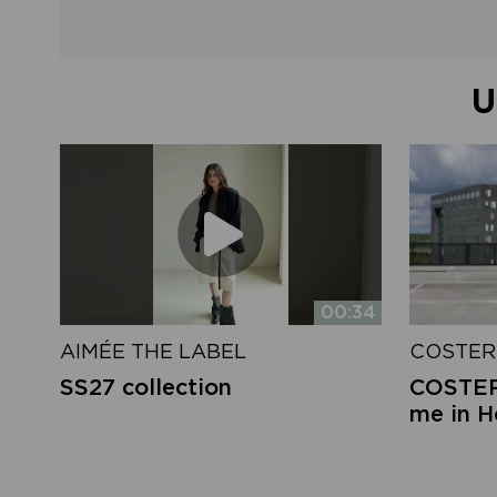
U
00:34
AIMÉE THE LABEL
COSTER
SS27 collection
COSTER 
me in 