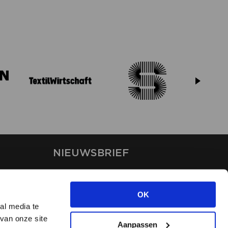
NIEUWSBRIEF
Blijf op de hoogte van ons
laatste nieuws via de
OK
nieuwsbrief
al media te
van onze site
Aanpassen
INSCHRIJVEN