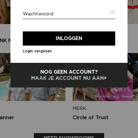
Wachtwoord
E-ma
MERK
INLOGGEN
NK N.Y
Harper & Yve
Login vergeten
Terug
NOG GEEN ACCOUNT?
MAAK JE ACCOUNT NU AAN
MERK
anner
Circle of Trust