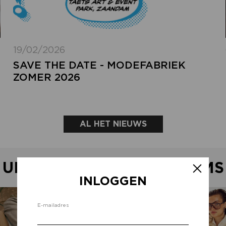
19/02/2026
SAVE THE DATE - MODEFABRIEK
ZOMER 2026
AL HET NIEUWS
UITGELICHTE SHOWROOMS
INLOGGEN
Inlo
E-mailadres
d