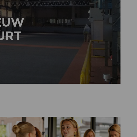
IEUW
URT