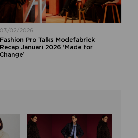
03/02/2026
Fashion Pro Talks Modefabriek
Recap Januari 2026 ‘Made for
Change’
LOGIN VERGETEN
ggegevens kwijt? Vul het e-mailadres in
at hoort bij jouw account en klik op
verstuur.