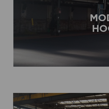
MO
HO