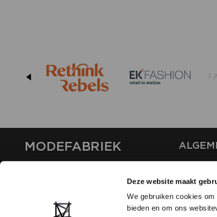
MODEFABRIEK
ALGEM
OVER ON
CONTAC
Deze website maakt gebru
FAQ
We gebruiken cookies om c
PARTNE
bieden en om ons websitev
ADVERT