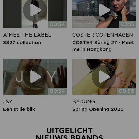
00:34
03:15
AIMÉE THE LABEL
COSTER COPENHAGEN
SS27 collection
COSTER Spring 27 - Meet
me in Hongkong
00:34
00:56
JSY
B.YOUNG
Een stille blik
Spring Opening 2026
UITGELICHT
NIEUWS BRANDS