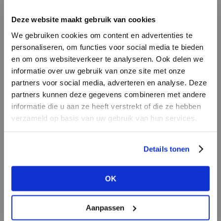
INLOGGEN
Deze website maakt gebruik van cookies
MERK
MERK
Aimée the Label
I
We gebruiken cookies om content en advertenties te
Circle of Trust
E-mailadres
da
personaliseren, om functies voor social media te bieden
en om ons websiteverkeer te analyseren. Ook delen we
informatie over uw gebruik van onze site met onze
E-
partners voor social media, adverteren en analyse. Deze
Wachtwoord
partners kunnen deze gegevens combineren met andere
informatie die u aan ze heeft verstrekt of die ze hebben
MERK
verzameld op basis van uw gebruik van hun services.
MERK
INLOGGEN
Second female
Mos Mosh
Ter
Login vergeten
Details tonen
NOG GEEN ACCOUNT?
OK
MAAK JE ACCOUNT NU AAN
Aanpassen
MERK
MERK
PENN&INK N.Y