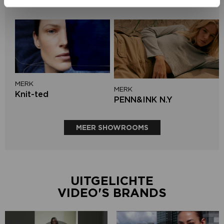
Circle of Trust
MERK
MERK
Knit-ted
PENN&INK N.Y
MEER SHOWROOMS
UITGELICHTE
VIDEO'S BRANDS