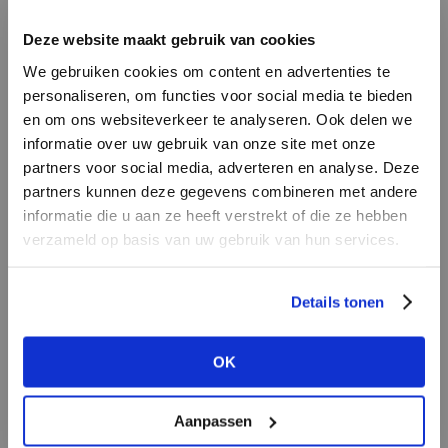
INLOGGEN
Deze website maakt gebruik van cookies
MERK
MERK
Mos Mosh
I
We gebruiken cookies om content en advertenties te
Harper & Yve
E-mailadres
da
personaliseren, om functies voor social media te bieden
en om ons websiteverkeer te analyseren. Ook delen we
informatie over uw gebruik van onze site met onze
E-
partners voor social media, adverteren en analyse. Deze
Wachtwoord
partners kunnen deze gegevens combineren met andere
informatie die u aan ze heeft verstrekt of die ze hebben
MERK
verzameld op basis van uw gebruik van hun services.
MERK
INLOGGEN
Second female
Aaiko
Ter
Login vergeten
Details tonen
NOG GEEN ACCOUNT?
OK
MAAK JE ACCOUNT NU AAN
Aanpassen
MERK
MERK
Lofty Manner