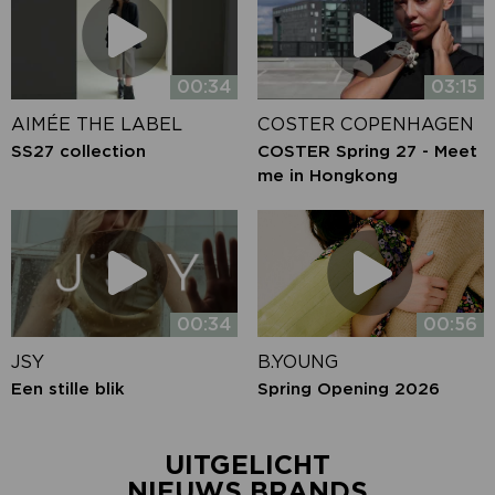
00:34
03:15
AIMÉE THE LABEL
COSTER COPENHAGEN
SS27 collection
COSTER Spring 27 - Meet
me in Hongkong
00:34
00:56
JSY
B.YOUNG
Een stille blik
Spring Opening 2026
UITGELICHT
NIEUWS BRANDS