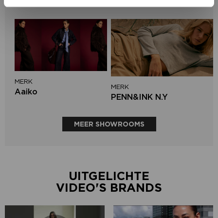
Second female
MERK
MERK
Aaiko
PENN&INK N.Y
MEER SHOWROOMS
UITGELICHTE
VIDEO'S BRANDS