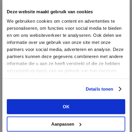
INLOGGEN
Deze website maakt gebruik van cookies
MERK
MERK
Mos Mosh
I
We gebruiken cookies om content en advertenties te
Lofty Manner
E-mailadres
da
personaliseren, om functies voor social media te bieden
en om ons websiteverkeer te analyseren. Ook delen we
informatie over uw gebruik van onze site met onze
E-
partners voor social media, adverteren en analyse. Deze
Wachtwoord
partners kunnen deze gegevens combineren met andere
informatie die u aan ze heeft verstrekt of die ze hebben
MERK
verzameld op basis van uw gebruik van hun services.
MERK
INLOGGEN
Harper & Yve
Knit-ted
Ter
Login vergeten
Details tonen
NOG GEEN ACCOUNT?
OK
MAAK JE ACCOUNT NU AAN
Aanpassen
MERK
MERK
Circle of Trust