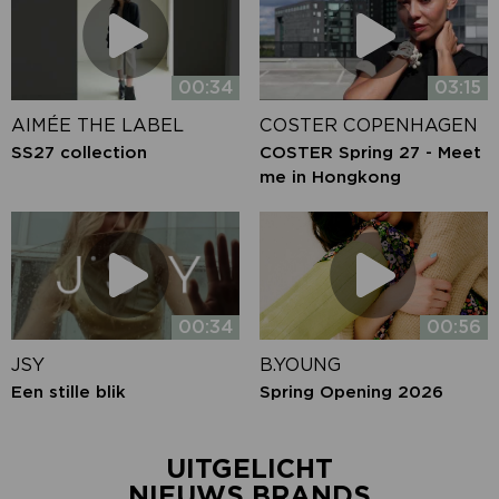
00:34
03:15
AIMÉE THE LABEL
COSTER COPENHAGEN
SS27 collection
COSTER Spring 27 - Meet
me in Hongkong
00:34
00:56
JSY
B.YOUNG
Een stille blik
Spring Opening 2026
UITGELICHT
NIEUWS BRANDS