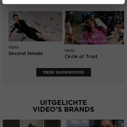
Mos Mosh
MERK
MERK
Second female
Circle of Trust
MEER SHOWROOMS
UITGELICHTE
VIDEO'S BRANDS