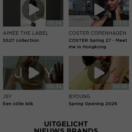
00:34
03:15
AIMÉE THE LABEL
COSTER COPENHAGEN
SS27 collection
COSTER Spring 27 - Meet
me in Hongkong
00:34
00:56
JSY
B.YOUNG
Een stille blik
Spring Opening 2026
UITGELICHT
NIEUWS BRANDS