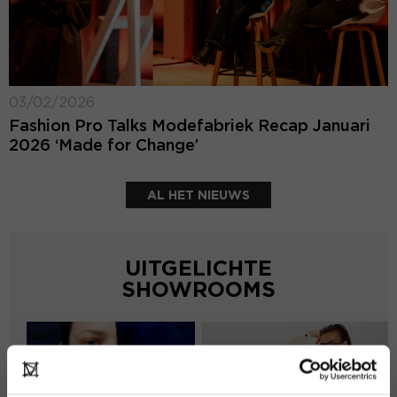
03/02/2026
Fashion Pro Talks Modefabriek Recap Januari
2026 ‘Made for Change’
AL HET NIEUWS
UITGELICHTE
SHOWROOMS