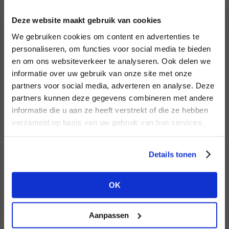
INLOGGEN
Deze website maakt gebruik van cookies
MERK
MERK
Knit-ted
I
We gebruiken cookies om content en advertenties te
Harper & Yve
E-mailadres
da
personaliseren, om functies voor social media te bieden
en om ons websiteverkeer te analyseren. Ook delen we
informatie over uw gebruik van onze site met onze
E-
partners voor social media, adverteren en analyse. Deze
Wachtwoord
partners kunnen deze gegevens combineren met andere
HEB JE NOG GEEN
informatie die u aan ze heeft verstrekt of die ze hebben
ACCOUNT?
MERK
verzameld op basis van uw gebruik van hun services.
MERK
INLOGGEN
Aaiko
PENN&INK N.Y
Ter
Maak nu een
gratis
retailer account
Login vergeten
Details tonen
aan of bekijk de andere mogelijkheden.
NOG GEEN ACCOUNT?
OK
BEKIJK ALLE OPTIES
MAAK JE ACCOUNT NU AAN
Aanpassen
MERK
MERK
Lofty Manner