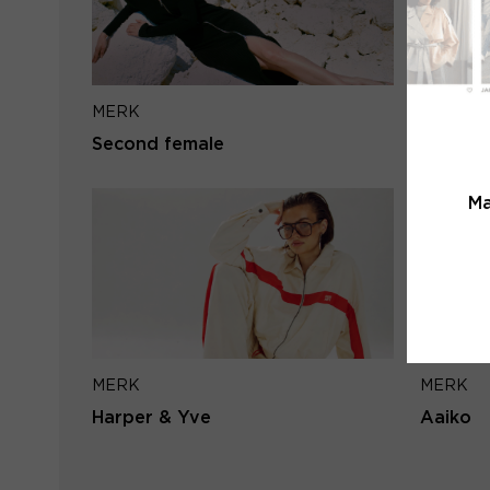
MERK
MERK
Second female
Lofty M
Ma
MERK
MERK
Harper & Yve
Aaiko