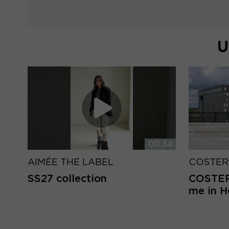
U
00:34
AIMÉE THE LABEL
COSTER
SS27 collection
COSTER 
me in 