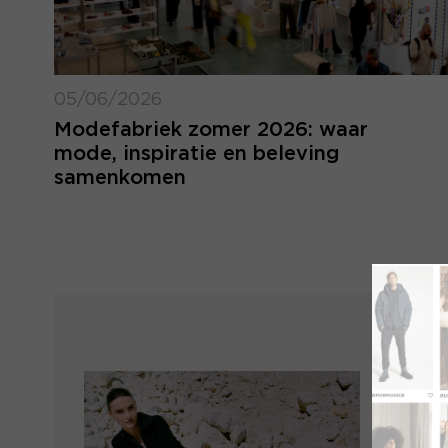
05/06/2026
Modefabriek zomer 2026: waar
mode, inspiratie en beleving
samenkomen