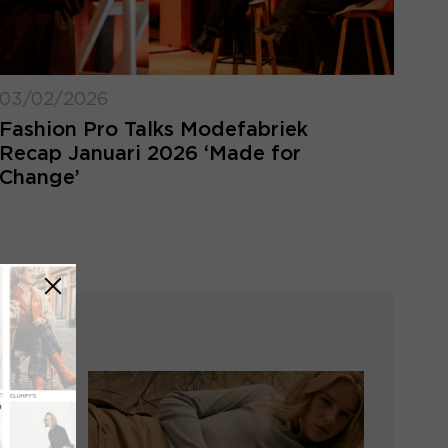
03/02/2026
Fashion Pro Talks Modefabriek
Recap Januari 2026 ‘Made for
Change’
LOGIN VERGETEN
ggegevens kwijt? Vul het e-mailadres in
at hoort bij jouw account en klik op
verstuur.