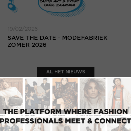
19/02/2026
SAVE THE DATE - MODEFABRIEK
ZOMER 2026
AL HET NIEUWS
UITGELICHTE SHOWROOMS
INLOGGEN
Inlo
E-mailadres
d