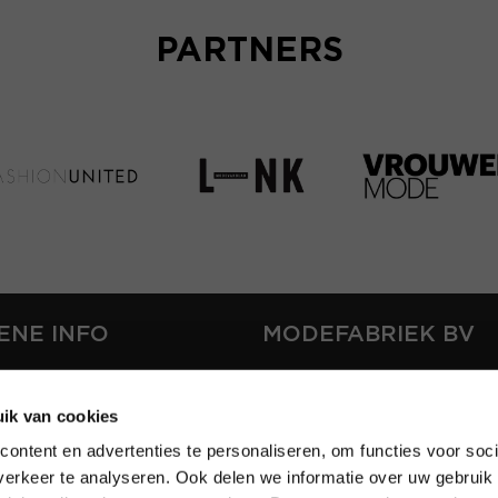
PARTNERS
ENE INFO
MODEFABRIEK BV
S
FIRMA C
T
ik van cookies
SHOWPROJECTS BV
ontent en advertenties te personaliseren, om functies voor soci
RS
erkeer te analyseren. Ook delen we informatie over uw gebruik 
SHIFT
EREN