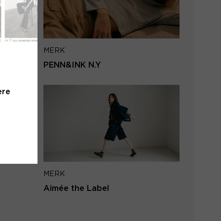
iladres
MERK
VERSTUUR
PENN&INK N.Y
 naar inloggen
ere
MERK
Aimée the Label