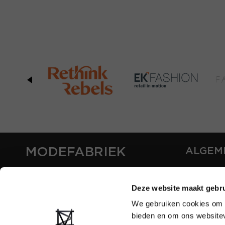
MODEFABRIEK
ALGEM
OVER ON
CONTAC
Deze website maakt gebru
FAQ
We gebruiken cookies om c
PARTNE
bieden en om ons websitev
ADVERT