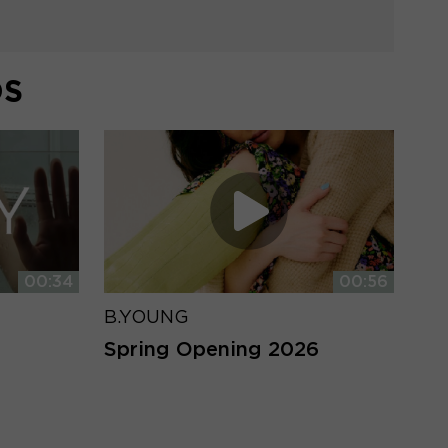
DS
00:34
00:56
B.YOUNG
Spring Opening 2026