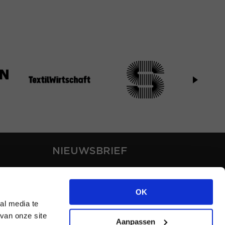
NIEUWSBRIEF
Blijf op de hoogte van ons
laatste nieuws via de
OK
nieuwsbrief
al media te
van onze site
Aanpassen
INSCHRIJVEN