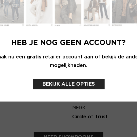
Wachtwoord
E-ma
MERK
INLOGGEN
anner
Mos Mosh
HEB JE NOG GEEN ACCOUNT?
Login vergeten
Terug
ak nu een
gratis
retailer account aan of bekijk de and
mogelijkheden.
NOG GEEN ACCOUNT?
MAAK JE ACCOUNT NU AAN
BEKIJK ALLE OPTIES
MERK
Circle of Trust