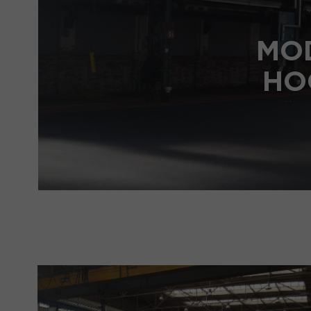
MO
HO