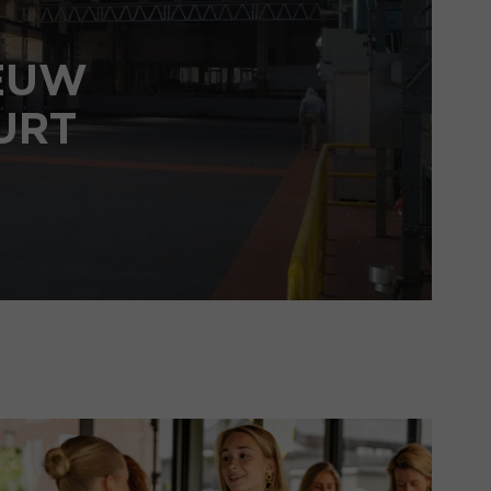
IEUW
URT