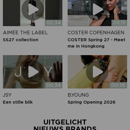
00:34
03:15
AIMÉE THE LABEL
COSTER COPENHAGEN
SS27 collection
COSTER Spring 27 - Meet
me in Hongkong
00:34
00:56
JSY
B.YOUNG
Een stille blik
Spring Opening 2026
UITGELICHT
NIEUWS BRANDS