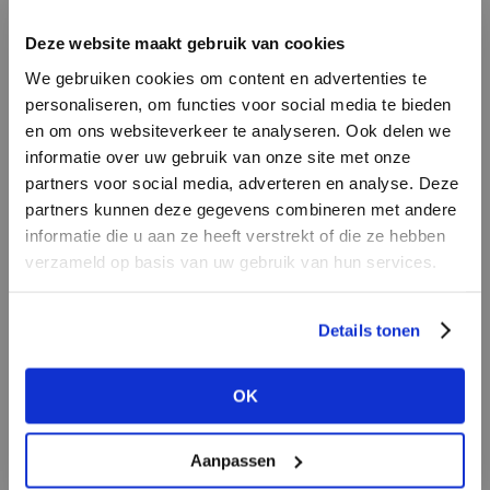
INLOGGEN
Deze website maakt gebruik van cookies
MERK
MERK
Circle of Trust
I
We gebruiken cookies om content en advertenties te
Mos Mosh
E-mailadres
da
personaliseren, om functies voor social media te bieden
en om ons websiteverkeer te analyseren. Ook delen we
informatie over uw gebruik van onze site met onze
E-
partners voor social media, adverteren en analyse. Deze
Wachtwoord
partners kunnen deze gegevens combineren met andere
informatie die u aan ze heeft verstrekt of die ze hebben
MERK
verzameld op basis van uw gebruik van hun services.
MERK
INLOGGEN
Second female
Aimée the Label
Ter
Login vergeten
Details tonen
NOG GEEN ACCOUNT?
OK
MAAK JE ACCOUNT NU AAN
Aanpassen
MERK
MERK
Knit-ted