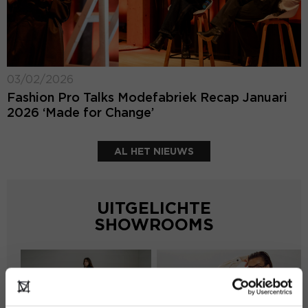
03/02/2026
Fashion Pro Talks Modefabriek Recap Januari
2026 ‘Made for Change’
AL HET NIEUWS
UITGELICHTE
SHOWROOMS