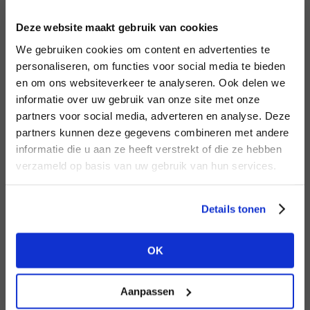
INLOGGEN
Deze website maakt gebruik van cookies
MERK
MERK
Aimée the Label
I
We gebruiken cookies om content en advertenties te
Harper & Yve
E-mailadres
da
personaliseren, om functies voor social media te bieden
en om ons websiteverkeer te analyseren. Ook delen we
informatie over uw gebruik van onze site met onze
E-
partners voor social media, adverteren en analyse. Deze
Wachtwoord
partners kunnen deze gegevens combineren met andere
HEB JE NOG GEEN
informatie die u aan ze heeft verstrekt of die ze hebben
ACCOUNT?
MERK
verzameld op basis van uw gebruik van hun services.
MERK
INLOGGEN
Aaiko
Mos Mosh
Ter
Maak nu een
gratis
retailer account
Login vergeten
Details tonen
aan of bekijk de andere mogelijkheden.
NOG GEEN ACCOUNT?
OK
BEKIJK ALLE OPTIES
MAAK JE ACCOUNT NU AAN
Aanpassen
MERK
MERK
Circle of Trust