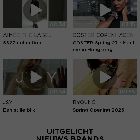
00:34
03:15
AIMÉE THE LABEL
COSTER COPENHAGEN
SS27 collection
COSTER Spring 27 - Meet
me in Hongkong
00:34
00:56
JSY
B.YOUNG
Een stille blik
Spring Opening 2026
UITGELICHT
NIEUWS BRANDS