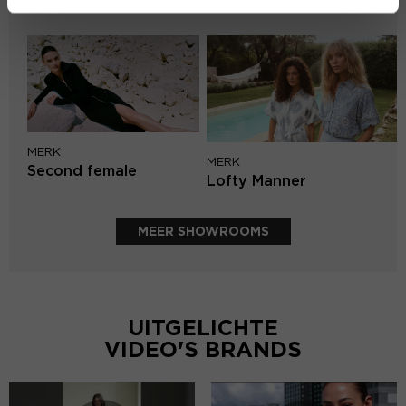
Knit-ted
MERK
MERK
Second female
Lofty Manner
MEER SHOWROOMS
UITGELICHTE
VIDEO'S BRANDS