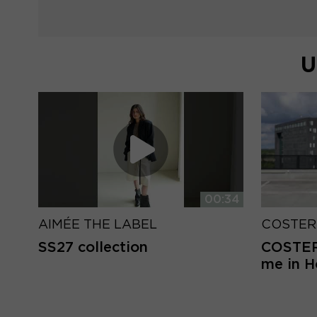
U
00:34
AIMÉE THE LABEL
COSTER
SS27 collection
COSTER 
me in 