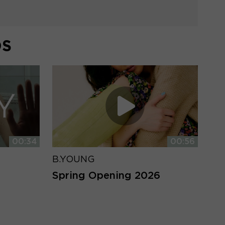
DS
00:34
00:56
B.YOUNG
Spring Opening 2026