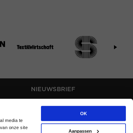
NIEUWSBRIEF
Blijf op de hoogte van ons
laatste nieuws via de
OK
nieuwsbrief
al media te
van onze site
Aanpassen
INSCHRIJVEN