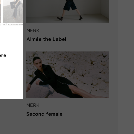
iladres
MERK
VERSTUUR
Aimée the Label
 naar inloggen
ere
MERK
Second female