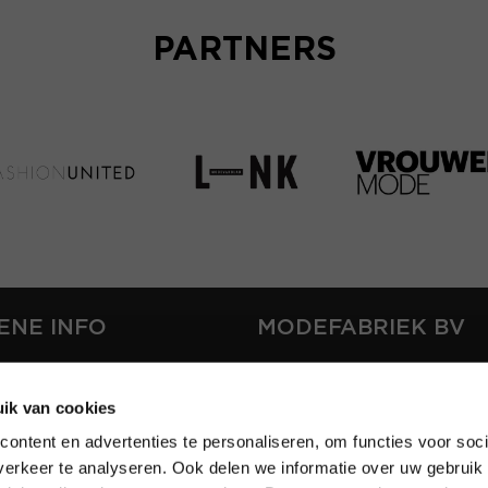
PARTNERS
ENE INFO
MODEFABRIEK BV
S
FIRMA C
T
ik van cookies
SHOWPROJECTS BV
ontent en advertenties te personaliseren, om functies voor soci
RS
erkeer te analyseren. Ook delen we informatie over uw gebruik 
SHIFT
EREN