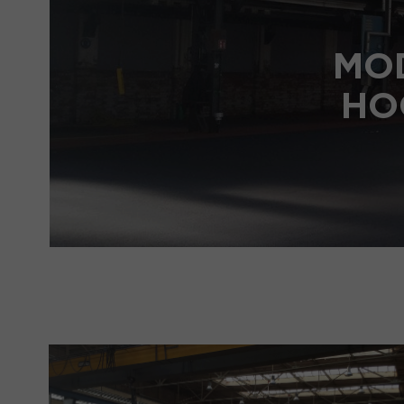
MO
HO