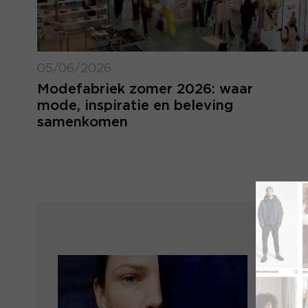
05/06/2026
Modefabriek zomer 2026: waar
mode, inspiratie en beleving
samenkomen