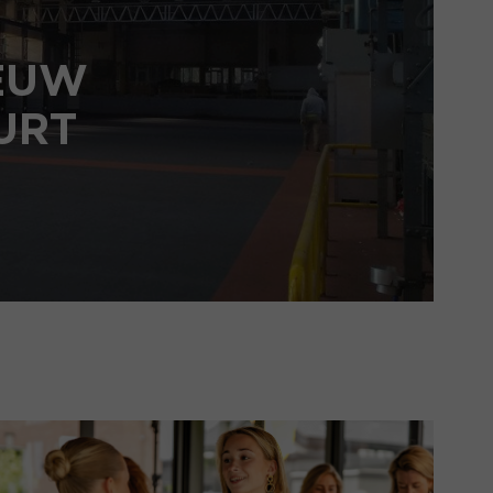
IEUW
URT