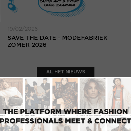
19/02/2026
SAVE THE DATE - MODEFABRIEK
ZOMER 2026
AL HET NIEUWS
UITGELICHTE SHOWROOMS
INLOGGEN
Inlo
E-mailadres
d