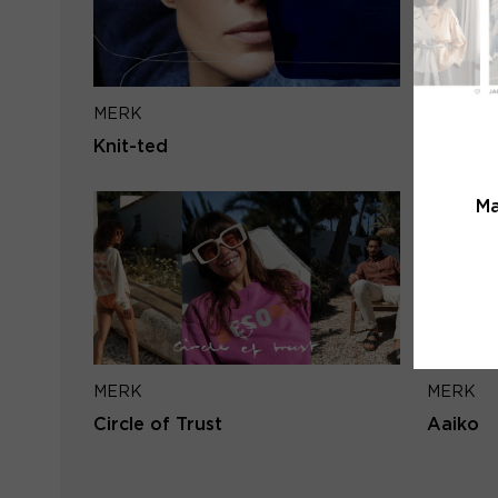
MERK
MERK
Knit-ted
PENN&I
Ma
MERK
MERK
Circle of Trust
Aaiko