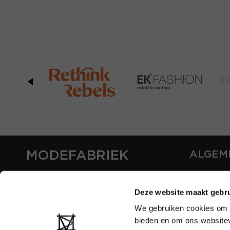
MODEFABRIEK
ALGEM
OVER ON
CONTAC
Deze website maakt gebru
FAQ
We gebruiken cookies om c
PARTNE
bieden en om ons websitev
ADVERT