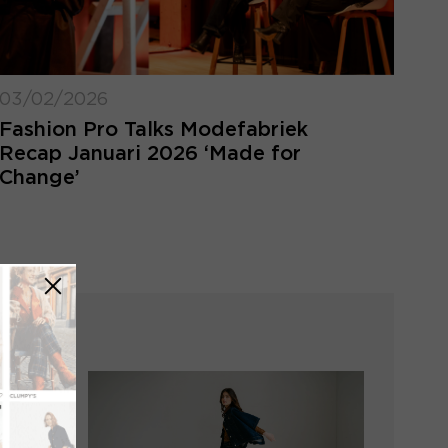
03/02/2026
Fashion Pro Talks Modefabriek
Recap Januari 2026 ‘Made for
Change’
LOGIN VERGETEN
ggegevens kwijt? Vul het e-mailadres in
at hoort bij jouw account en klik op
verstuur.