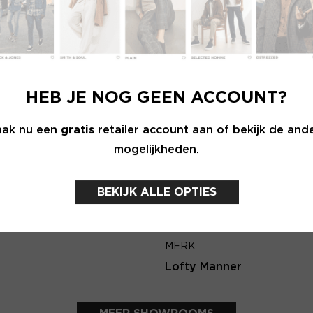
Wachtwoord
E-ma
MERK
INLOGGEN
NK N.Y
Harper & Yve
HEB JE NOG GEEN ACCOUNT?
Login vergeten
Terug
ak nu een
gratis
retailer account aan of bekijk de and
mogelijkheden.
NOG GEEN ACCOUNT?
MAAK JE ACCOUNT NU AAN
BEKIJK ALLE OPTIES
MERK
Lofty Manner