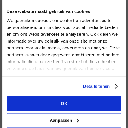
INLOGGEN
Deze website maakt gebruik van cookies
MERK
MERK
PENN&INK N.Y
I
We gebruiken cookies om content en advertenties te
Mos Mosh
E-mailadres
da
personaliseren, om functies voor social media te bieden
en om ons websiteverkeer te analyseren. Ook delen we
informatie over uw gebruik van onze site met onze
E-
partners voor social media, adverteren en analyse. Deze
Wachtwoord
partners kunnen deze gegevens combineren met andere
HEB JE NOG GEEN
informatie die u aan ze heeft verstrekt of die ze hebben
ACCOUNT?
MERK
verzameld op basis van uw gebruik van hun services.
MERK
INLOGGEN
Harper & Yve
Knit-ted
Ter
Maak nu een
gratis
retailer account
Login vergeten
Details tonen
aan of bekijk de andere mogelijkheden.
NOG GEEN ACCOUNT?
OK
BEKIJK ALLE OPTIES
MAAK JE ACCOUNT NU AAN
Aanpassen
MERK
MERK
Circle of Trust