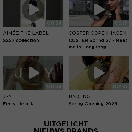
00:34
03:15
AIMÉE THE LABEL
COSTER COPENHAGEN
SS27 collection
COSTER Spring 27 - Meet
me in Hongkong
00:34
00:56
JSY
B.YOUNG
Een stille blik
Spring Opening 2026
UITGELICHT
NIEUWS BRANDS