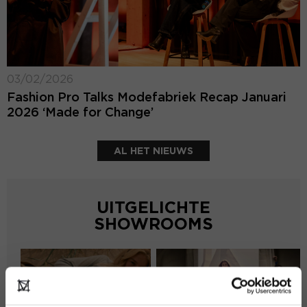
03/02/2026
Fashion Pro Talks Modefabriek Recap Januari
2026 ‘Made for Change’
AL HET NIEUWS
UITGELICHTE
SHOWROOMS