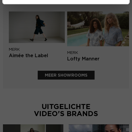
Second female
MERK
MERK
Aimée the Label
Lofty Manner
MEER SHOWROOMS
UITGELICHTE
VIDEO'S BRANDS