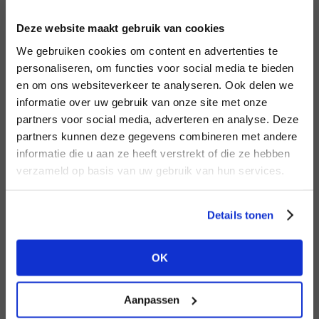
INLOGGEN
Deze website maakt gebruik van cookies
MERK
MERK
Circle of Trust
I
We gebruiken cookies om content en advertenties te
Aimée the Label
E-mailadres
da
personaliseren, om functies voor social media te bieden
en om ons websiteverkeer te analyseren. Ook delen we
informatie over uw gebruik van onze site met onze
E-
partners voor social media, adverteren en analyse. Deze
Wachtwoord
partners kunnen deze gegevens combineren met andere
HEB JE NOG GEEN
informatie die u aan ze heeft verstrekt of die ze hebben
ACCOUNT?
MERK
verzameld op basis van uw gebruik van hun services.
MERK
INLOGGEN
PENN&INK N.Y
Mos Mosh
Ter
Maak nu een
gratis
retailer account
Login vergeten
Details tonen
aan of bekijk de andere mogelijkheden.
NOG GEEN ACCOUNT?
OK
BEKIJK ALLE OPTIES
MAAK JE ACCOUNT NU AAN
Aanpassen
MERK
MERK
Knit-ted