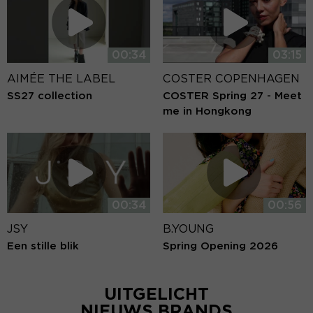
00:34
03:15
AIMÉE THE LABEL
COSTER COPENHAGEN
SS27 collection
COSTER Spring 27 - Meet
me in Hongkong
00:34
00:56
JSY
B.YOUNG
Een stille blik
Spring Opening 2026
UITGELICHT
NIEUWS BRANDS