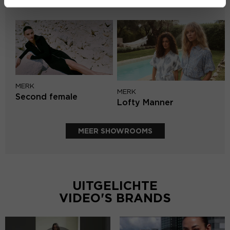
Aaiko
MERK
MERK
Second female
Lofty Manner
MEER SHOWROOMS
UITGELICHTE
VIDEO'S BRANDS