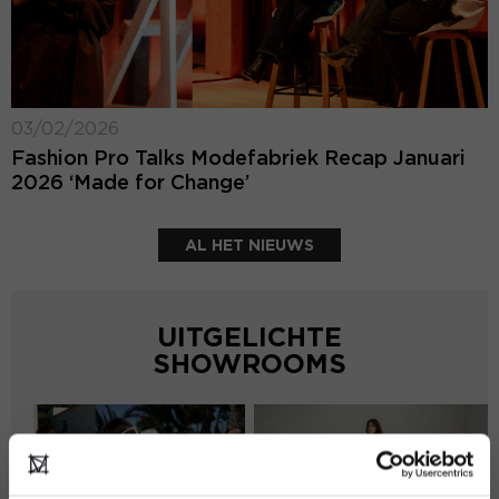
03/02/2026
Fashion Pro Talks Modefabriek Recap Januari
2026 ‘Made for Change’
AL HET NIEUWS
UITGELICHTE
SHOWROOMS