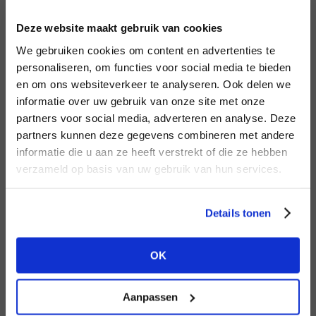
INLOGGEN
Deze website maakt gebruik van cookies
MERK
MERK
Second female
I
We gebruiken cookies om content en advertenties te
Circle of Trust
E-mailadres
da
personaliseren, om functies voor social media te bieden
en om ons websiteverkeer te analyseren. Ook delen we
informatie over uw gebruik van onze site met onze
E-
partners voor social media, adverteren en analyse. Deze
Wachtwoord
partners kunnen deze gegevens combineren met andere
HEB JE NOG GEEN
informatie die u aan ze heeft verstrekt of die ze hebben
ACCOUNT?
MERK
verzameld op basis van uw gebruik van hun services.
MERK
INLOGGEN
Aimée the Label
Harper & Yve
Ter
Maak nu een
gratis
retailer account
Login vergeten
Details tonen
aan of bekijk de andere mogelijkheden.
NOG GEEN ACCOUNT?
OK
BEKIJK ALLE OPTIES
MAAK JE ACCOUNT NU AAN
Aanpassen
MERK
MERK
Aaiko