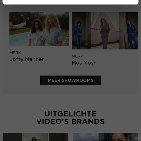
PENN&INK N.Y
MERK
MERK
Lofty Manner
Mos Mosh
MEER SHOWROOMS
UITGELICHTE
VIDEO'S BRANDS