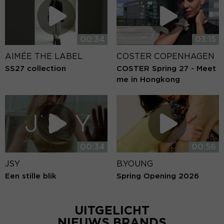
00:34
03:15
AIMÉE THE LABEL
COSTER COPENHAGEN
SS27 collection
COSTER Spring 27 - Meet
me in Hongkong
00:34
00:56
JSY
B.YOUNG
Een stille blik
Spring Opening 2026
UITGELICHT
NIEUWS BRANDS