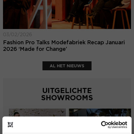
03/02/2026
Fashion Pro Talks Modefabriek Recap Januari
2026 ‘Made for Change’
AL HET NIEUWS
UITGELICHTE
SHOWROOMS