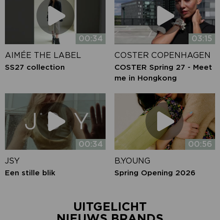
00:34
03:15
AIMÉE THE LABEL
COSTER COPENHAGEN
SS27 collection
COSTER Spring 27 - Meet
me in Hongkong
00:34
00:56
JSY
B.YOUNG
Een stille blik
Spring Opening 2026
UITGELICHT
NIEUWS BRANDS