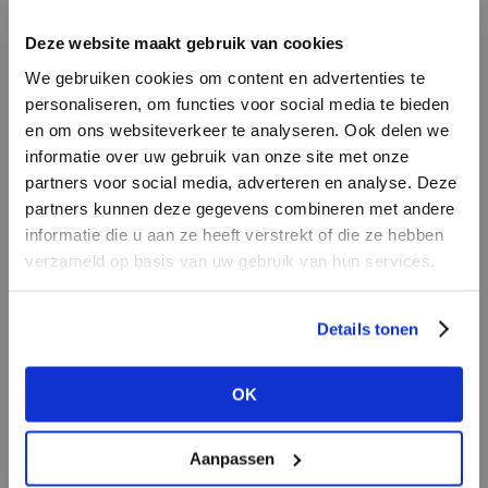
INLOGGEN
Deze website maakt gebruik van cookies
MERK
MERK
Harper & Yve
I
We gebruiken cookies om content en advertenties te
Circle of Trust
E-mailadres
da
personaliseren, om functies voor social media te bieden
en om ons websiteverkeer te analyseren. Ook delen we
informatie over uw gebruik van onze site met onze
E-
partners voor social media, adverteren en analyse. Deze
Wachtwoord
partners kunnen deze gegevens combineren met andere
informatie die u aan ze heeft verstrekt of die ze hebben
MERK
verzameld op basis van uw gebruik van hun services.
MERK
INLOGGEN
Knit-ted
Aaiko
Ter
Login vergeten
Details tonen
NOG GEEN ACCOUNT?
OK
MAAK JE ACCOUNT NU AAN
Aanpassen
MERK
MERK
PENN&INK N.Y