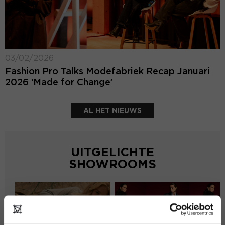
03/02/2026
Fashion Pro Talks Modefabriek Recap Januari
2026 ‘Made for Change’
AL HET NIEUWS
UITGELICHTE
SHOWROOMS