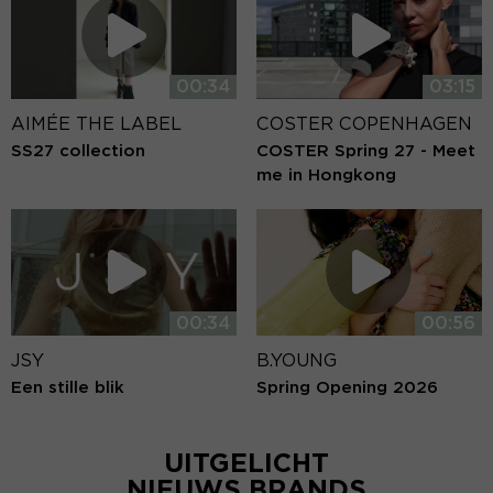
00:34
03:15
AIMÉE THE LABEL
COSTER COPENHAGEN
SS27 collection
COSTER Spring 27 - Meet
me in Hongkong
00:34
00:56
JSY
B.YOUNG
Een stille blik
Spring Opening 2026
UITGELICHT
NIEUWS BRANDS