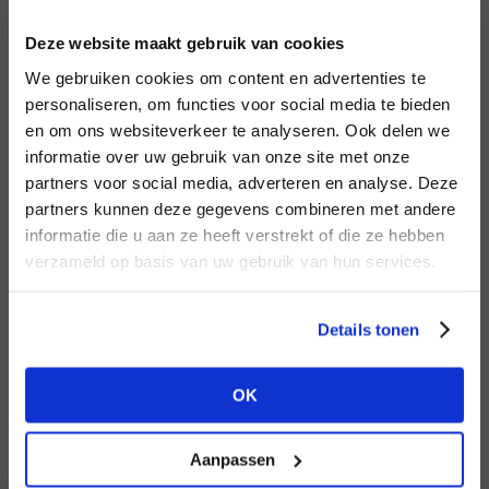
INLOGGEN
Deze website maakt gebruik van cookies
MERK
MERK
PENN&INK N.Y
I
We gebruiken cookies om content en advertenties te
Aaiko
E-mailadres
da
personaliseren, om functies voor social media te bieden
en om ons websiteverkeer te analyseren. Ook delen we
informatie over uw gebruik van onze site met onze
E-
partners voor social media, adverteren en analyse. Deze
Wachtwoord
partners kunnen deze gegevens combineren met andere
HEB JE NOG GEEN
informatie die u aan ze heeft verstrekt of die ze hebben
ACCOUNT?
MERK
verzameld op basis van uw gebruik van hun services.
MERK
INLOGGEN
Aimée the Label
Mos Mosh
Ter
Maak nu een
gratis
retailer account
Login vergeten
Details tonen
aan of bekijk de andere mogelijkheden.
NOG GEEN ACCOUNT?
OK
BEKIJK ALLE OPTIES
MAAK JE ACCOUNT NU AAN
Aanpassen
MERK
MERK
Knit-ted