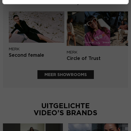
Lofty Manner
MERK
MERK
Second female
Circle of Trust
MEER SHOWROOMS
UITGELICHTE
VIDEO'S BRANDS