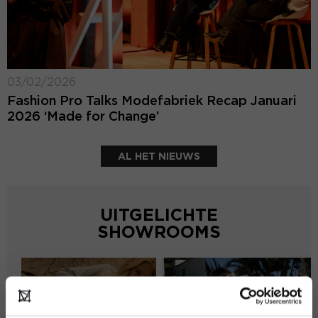
03/02/2026
Fashion Pro Talks Modefabriek Recap Januari
2026 ‘Made for Change’
AL HET NIEUWS
UITGELICHTE
SHOWROOMS