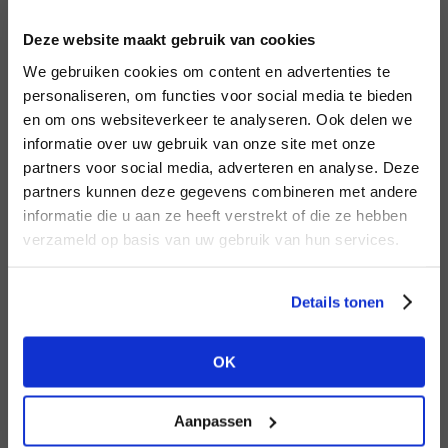
INLOGGEN
Deze website maakt gebruik van cookies
MERK
MERK
PENN&INK N.Y
I
We gebruiken cookies om content en advertenties te
Circle of Trust
E-mailadres
da
personaliseren, om functies voor social media te bieden
en om ons websiteverkeer te analyseren. Ook delen we
informatie over uw gebruik van onze site met onze
E-
partners voor social media, adverteren en analyse. Deze
Wachtwoord
partners kunnen deze gegevens combineren met andere
HEB JE NOG GEEN
informatie die u aan ze heeft verstrekt of die ze hebben
ACCOUNT?
MERK
verzameld op basis van uw gebruik van hun services.
MERK
INLOGGEN
Second female
Aaiko
Ter
Maak nu een
gratis
retailer account
Login vergeten
Details tonen
aan of bekijk de andere mogelijkheden.
NOG GEEN ACCOUNT?
OK
BEKIJK ALLE OPTIES
MAAK JE ACCOUNT NU AAN
Aanpassen
MERK
MERK
Mos Mosh