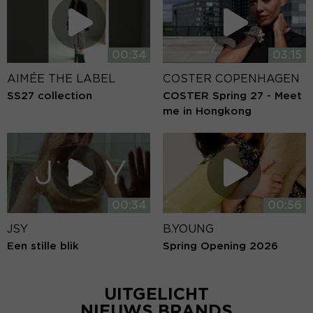
00:34
03:15
AIMÉE THE LABEL
COSTER COPENHAGEN
SS27 collection
COSTER Spring 27 - Meet
me in Hongkong
00:34
00:56
JSY
B.YOUNG
Een stille blik
Spring Opening 2026
UITGELICHT
NIEUWS BRANDS