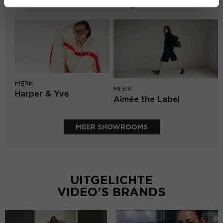
Lofty Manner
MERK
MERK
Harper & Yve
Aimée the Label
MEER SHOWROOMS
UITGELICHTE
VIDEO'S BRANDS