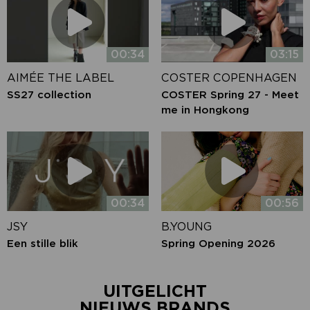
00:34
03:15
AIMÉE THE LABEL
COSTER COPENHAGEN
SS27 collection
COSTER Spring 27 - Meet
me in Hongkong
00:34
00:56
JSY
B.YOUNG
Een stille blik
Spring Opening 2026
UITGELICHT
NIEUWS BRANDS