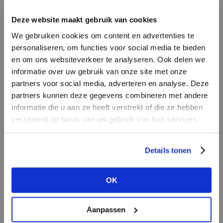
INLOGGEN
Deze website maakt gebruik van cookies
MERK
MERK
Circle of Trust
I
We gebruiken cookies om content en advertenties te
Second female
E-mailadres
da
personaliseren, om functies voor social media te bieden
en om ons websiteverkeer te analyseren. Ook delen we
informatie over uw gebruik van onze site met onze
E-
partners voor social media, adverteren en analyse. Deze
Wachtwoord
partners kunnen deze gegevens combineren met andere
informatie die u aan ze heeft verstrekt of die ze hebben
MERK
verzameld op basis van uw gebruik van hun services.
MERK
INLOGGEN
Lofty Manner
Knit-ted
Ter
Login vergeten
Details tonen
NOG GEEN ACCOUNT?
OK
MAAK JE ACCOUNT NU AAN
Aanpassen
MERK
MERK
Harper & Yve