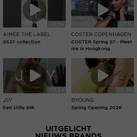
00:34
03:15
AIMÉE THE LABEL
COSTER COPENHAGEN
SS27 collection
COSTER Spring 27 - Meet
me in Hongkong
00:34
00:56
JSY
B.YOUNG
Een stille blik
Spring Opening 2026
UITGELICHT
NIEUWS BRANDS