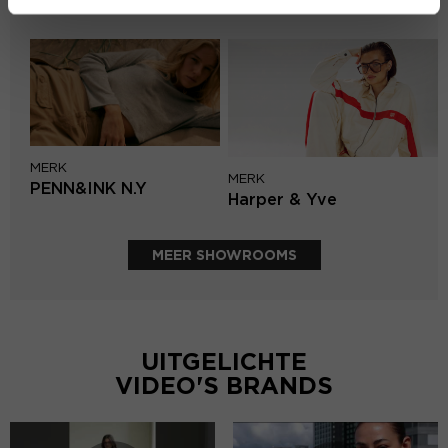
Circle of Trust
MERK
MERK
PENN&INK N.Y
Harper & Yve
MEER SHOWROOMS
UITGELICHTE
VIDEO'S BRANDS