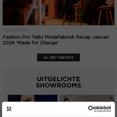
03/02/2026
Fashion Pro Talks Modefabriek Recap Januari
2026 ‘Made for Change’
AL HET NIEUWS
UITGELICHTE
SHOWROOMS