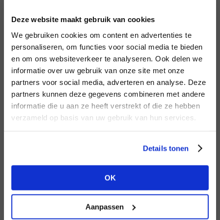
INLOGGEN
Deze website maakt gebruik van cookies
MERK
MERK
Knit-ted
I
We gebruiken cookies om content en advertenties te
Second female
E-mailadres
da
personaliseren, om functies voor social media te bieden
en om ons websiteverkeer te analyseren. Ook delen we
informatie over uw gebruik van onze site met onze
E-
partners voor social media, adverteren en analyse. Deze
Wachtwoord
partners kunnen deze gegevens combineren met andere
HEB JE NOG GEEN
informatie die u aan ze heeft verstrekt of die ze hebben
ACCOUNT?
MERK
verzameld op basis van uw gebruik van hun services.
MERK
INLOGGEN
Mos Mosh
Aaiko
Ter
Maak nu een
gratis
retailer account
Login vergeten
Details tonen
aan of bekijk de andere mogelijkheden.
NOG GEEN ACCOUNT?
OK
BEKIJK ALLE OPTIES
MAAK JE ACCOUNT NU AAN
Aanpassen
MERK
MERK
Lofty Manner