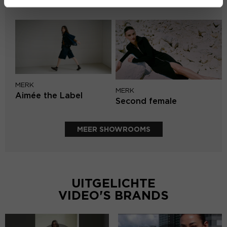
PENN&INK N.Y
MERK
MERK
Aimée the Label
Second female
MEER SHOWROOMS
UITGELICHTE
VIDEO'S BRANDS