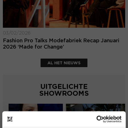
03/02/2026
Fashion Pro Talks Modefabriek Recap Januari
2026 ‘Made for Change’
AL HET NIEUWS
UITGELICHTE
SHOWROOMS