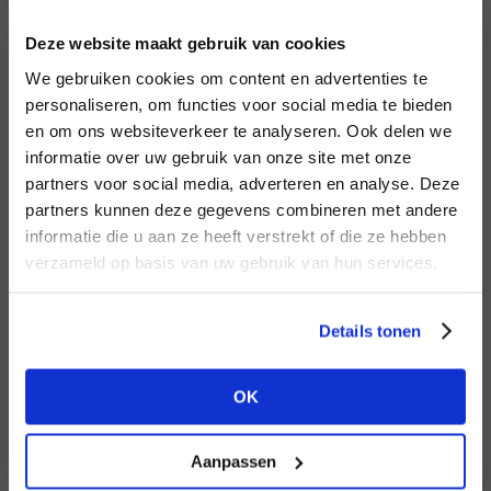
INLOGGEN
Deze website maakt gebruik van cookies
MERK
MERK
Knit-ted
I
We gebruiken cookies om content en advertenties te
Circle of Trust
E-mailadres
da
personaliseren, om functies voor social media te bieden
en om ons websiteverkeer te analyseren. Ook delen we
informatie over uw gebruik van onze site met onze
E-
partners voor social media, adverteren en analyse. Deze
Wachtwoord
partners kunnen deze gegevens combineren met andere
HEB JE NOG GEEN
informatie die u aan ze heeft verstrekt of die ze hebben
ACCOUNT?
MERK
verzameld op basis van uw gebruik van hun services.
MERK
INLOGGEN
Mos Mosh
Harper & Yve
Ter
Maak nu een
gratis
retailer account
Login vergeten
Details tonen
aan of bekijk de andere mogelijkheden.
NOG GEEN ACCOUNT?
OK
BEKIJK ALLE OPTIES
MAAK JE ACCOUNT NU AAN
Aanpassen
MERK
MERK
Lofty Manner