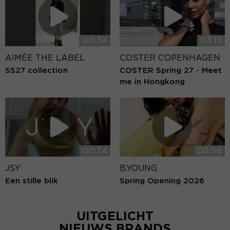
00:34
03:15
AIMÉE THE LABEL
COSTER COPENHAGEN
SS27 collection
COSTER Spring 27 - Meet
me in Hongkong
00:34
00:56
JSY
B.YOUNG
Een stille blik
Spring Opening 2026
UITGELICHT
NIEUWS BRANDS