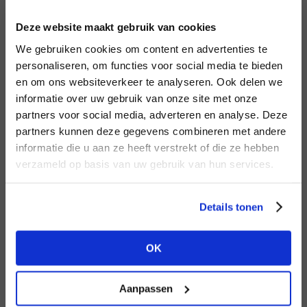
INLOGGEN
Deze website maakt gebruik van cookies
MERK
MERK
Aaiko
I
We gebruiken cookies om content en advertenties te
Mos Mosh
E-mailadres
da
personaliseren, om functies voor social media te bieden
en om ons websiteverkeer te analyseren. Ook delen we
informatie over uw gebruik van onze site met onze
E-
partners voor social media, adverteren en analyse. Deze
Wachtwoord
partners kunnen deze gegevens combineren met andere
HEB JE NOG GEEN
informatie die u aan ze heeft verstrekt of die ze hebben
ACCOUNT?
MERK
verzameld op basis van uw gebruik van hun services.
MERK
INLOGGEN
PENN&INK N.Y
Knit-ted
Ter
Maak nu een
gratis
retailer account
Login vergeten
Details tonen
aan of bekijk de andere mogelijkheden.
NOG GEEN ACCOUNT?
OK
BEKIJK ALLE OPTIES
MAAK JE ACCOUNT NU AAN
Aanpassen
MERK
MERK
Lofty Manner