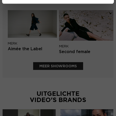
Circle of Trust
MERK
MERK
Aimée the Label
Second female
MEER SHOWROOMS
UITGELICHTE
VIDEO'S BRANDS