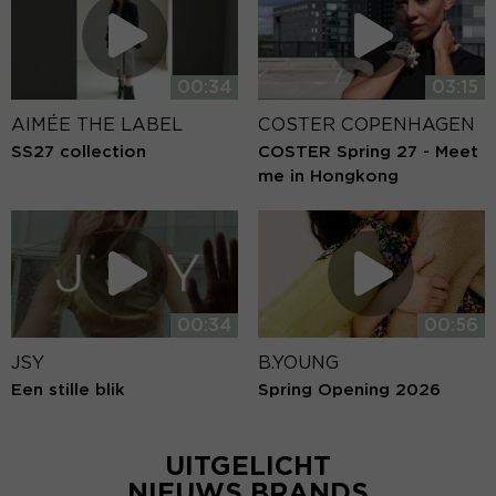
00:34
03:15
AIMÉE THE LABEL
COSTER COPENHAGEN
SS27 collection
COSTER Spring 27 - Meet
me in Hongkong
00:34
00:56
JSY
B.YOUNG
Een stille blik
Spring Opening 2026
UITGELICHT
NIEUWS BRANDS