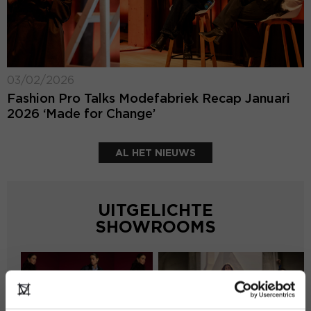
03/02/2026
Fashion Pro Talks Modefabriek Recap Januari
2026 ‘Made for Change’
AL HET NIEUWS
UITGELICHTE
SHOWROOMS