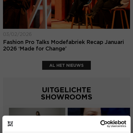
03/02/2026
Fashion Pro Talks Modefabriek Recap Januari
2026 ‘Made for Change’
AL HET NIEUWS
UITGELICHTE
SHOWROOMS