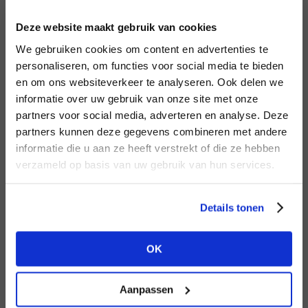
INLOGGEN
Deze website maakt gebruik van cookies
MERK
MERK
Aimée the Label
I
We gebruiken cookies om content en advertenties te
Knit-ted
E-mailadres
da
personaliseren, om functies voor social media te bieden
en om ons websiteverkeer te analyseren. Ook delen we
informatie over uw gebruik van onze site met onze
E-
partners voor social media, adverteren en analyse. Deze
Wachtwoord
partners kunnen deze gegevens combineren met andere
HEB JE NOG GEEN
informatie die u aan ze heeft verstrekt of die ze hebben
ACCOUNT?
MERK
verzameld op basis van uw gebruik van hun services.
MERK
INLOGGEN
Harper & Yve
Second female
Ter
Maak nu een
gratis
retailer account
Login vergeten
Details tonen
aan of bekijk de andere mogelijkheden.
NOG GEEN ACCOUNT?
OK
BEKIJK ALLE OPTIES
MAAK JE ACCOUNT NU AAN
Aanpassen
MERK
MERK
Aaiko