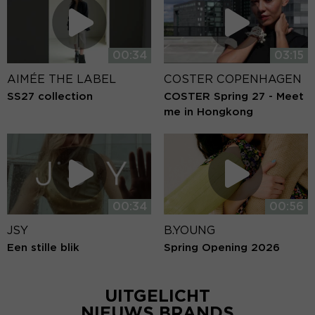
00:34
03:15
AIMÉE THE LABEL
COSTER COPENHAGEN
SS27 collection
COSTER Spring 27 - Meet
me in Hongkong
00:34
00:56
JSY
B.YOUNG
Een stille blik
Spring Opening 2026
UITGELICHT
NIEUWS BRANDS