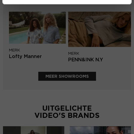
Mos Mosh
MERK
MERK
Lofty Manner
PENN&INK N.Y
MEER SHOWROOMS
UITGELICHTE
VIDEO'S BRANDS