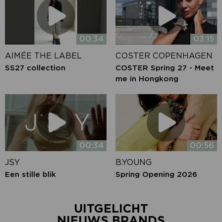
00:34
03:15
AIMÉE THE LABEL
COSTER COPENHAGEN
SS27 collection
COSTER Spring 27 - Meet
me in Hongkong
00:34
00:56
JSY
B.YOUNG
Een stille blik
Spring Opening 2026
UITGELICHT
NIEUWS BRANDS