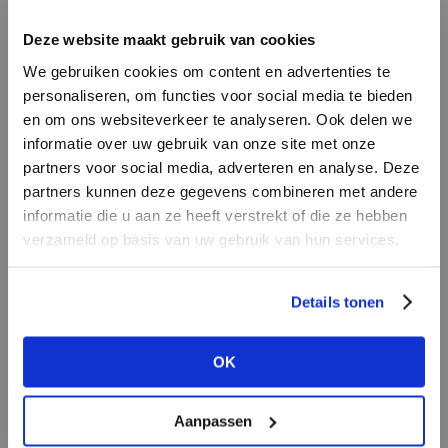
INLOGGEN
Deze website maakt gebruik van cookies
MERK
MERK
Knit-ted
I
We gebruiken cookies om content en advertenties te
PENN&INK N.Y
E-mailadres
da
personaliseren, om functies voor social media te bieden
en om ons websiteverkeer te analyseren. Ook delen we
informatie over uw gebruik van onze site met onze
E-
partners voor social media, adverteren en analyse. Deze
Wachtwoord
partners kunnen deze gegevens combineren met andere
informatie die u aan ze heeft verstrekt of die ze hebben
MERK
verzameld op basis van uw gebruik van hun services.
MERK
INLOGGEN
Harper & Yve
Circle of Trust
Ter
Login vergeten
Details tonen
NOG GEEN ACCOUNT?
OK
MAAK JE ACCOUNT NU AAN
Aanpassen
MERK
MERK
Mos Mosh