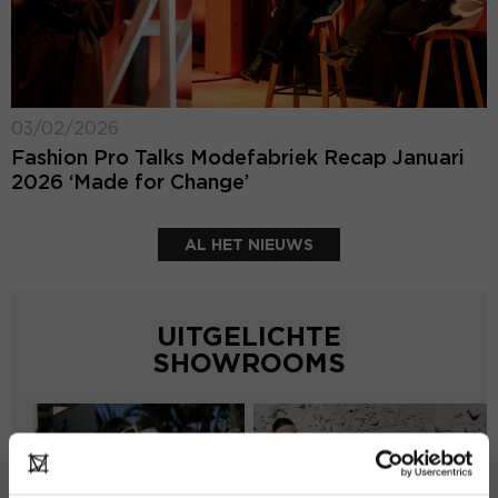
03/02/2026
Fashion Pro Talks Modefabriek Recap Januari
2026 ‘Made for Change’
AL HET NIEUWS
UITGELICHTE
SHOWROOMS