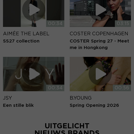
00:34
03:15
AIMÉE THE LABEL
COSTER COPENHAGEN
SS27 collection
COSTER Spring 27 - Meet
me in Hongkong
00:34
00:56
JSY
B.YOUNG
Een stille blik
Spring Opening 2026
UITGELICHT
NIEUWS BRANDS