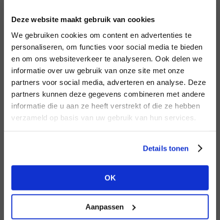
INLOGGEN
Deze website maakt gebruik van cookies
MERK
MERK
Circle of Trust
I
We gebruiken cookies om content en advertenties te
Second female
E-mailadres
da
personaliseren, om functies voor social media te bieden
en om ons websiteverkeer te analyseren. Ook delen we
informatie over uw gebruik van onze site met onze
E-
partners voor social media, adverteren en analyse. Deze
Wachtwoord
partners kunnen deze gegevens combineren met andere
HEB JE NOG GEEN
informatie die u aan ze heeft verstrekt of die ze hebben
ACCOUNT?
MERK
verzameld op basis van uw gebruik van hun services.
MERK
INLOGGEN
PENN&INK N.Y
Aaiko
Ter
Maak nu een
gratis
retailer account
Login vergeten
Details tonen
aan of bekijk de andere mogelijkheden.
NOG GEEN ACCOUNT?
OK
BEKIJK ALLE OPTIES
MAAK JE ACCOUNT NU AAN
Aanpassen
MERK
MERK
Mos Mosh