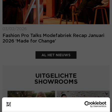
03/02/2026
Fashion Pro Talks Modefabriek Recap Januari
2026 ‘Made for Change’
AL HET NIEUWS
UITGELICHTE
SHOWROOMS