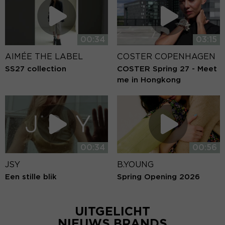
00:34
03:15
AIMÉE THE LABEL
COSTER COPENHAGEN
SS27 collection
COSTER Spring 27 - Meet
me in Hongkong
00:34
00:56
JSY
B.YOUNG
Een stille blik
Spring Opening 2026
UITGELICHT
NIEUWS BRANDS