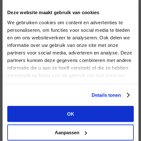
INLOGGEN
Deze website maakt gebruik van cookies
MERK
MERK
Lofty Manner
I
We gebruiken cookies om content en advertenties te
Second female
E-mailadres
da
personaliseren, om functies voor social media te bieden
en om ons websiteverkeer te analyseren. Ook delen we
informatie over uw gebruik van onze site met onze
E-
partners voor social media, adverteren en analyse. Deze
Wachtwoord
partners kunnen deze gegevens combineren met andere
HEB JE NOG GEEN
informatie die u aan ze heeft verstrekt of die ze hebben
ACCOUNT?
MERK
verzameld op basis van uw gebruik van hun services.
MERK
INLOGGEN
Mos Mosh
PENN&INK N.Y
Ter
Maak nu een
gratis
retailer account
Login vergeten
Details tonen
aan of bekijk de andere mogelijkheden.
NOG GEEN ACCOUNT?
OK
BEKIJK ALLE OPTIES
MAAK JE ACCOUNT NU AAN
Aanpassen
MERK
MERK
Aimée the Label