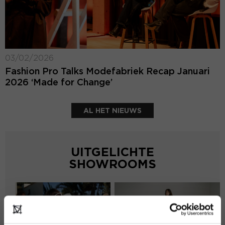
03/02/2026
Fashion Pro Talks Modefabriek Recap Januari
2026 ‘Made for Change’
AL HET NIEUWS
UITGELICHTE
SHOWROOMS