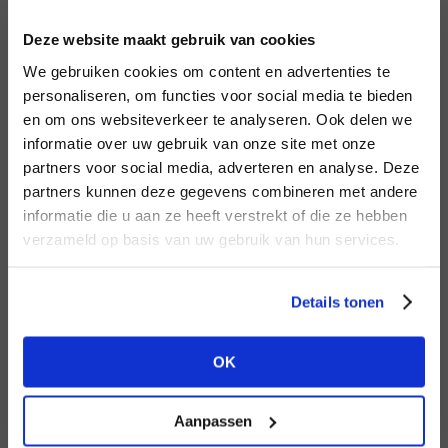
INLOGGEN
Deze website maakt gebruik van cookies
MERK
MERK
Circle of Trust
I
We gebruiken cookies om content en advertenties te
Aimée the Label
E-mailadres
da
personaliseren, om functies voor social media te bieden
en om ons websiteverkeer te analyseren. Ook delen we
informatie over uw gebruik van onze site met onze
E-
partners voor social media, adverteren en analyse. Deze
Wachtwoord
partners kunnen deze gegevens combineren met andere
HEB JE NOG GEEN
informatie die u aan ze heeft verstrekt of die ze hebben
ACCOUNT?
MERK
verzameld op basis van uw gebruik van hun services.
MERK
INLOGGEN
Knit-ted
Harper & Yve
Ter
Maak nu een
gratis
retailer account
Login vergeten
Details tonen
aan of bekijk de andere mogelijkheden.
NOG GEEN ACCOUNT?
OK
BEKIJK ALLE OPTIES
MAAK JE ACCOUNT NU AAN
Aanpassen
MERK
MERK
Lofty Manner