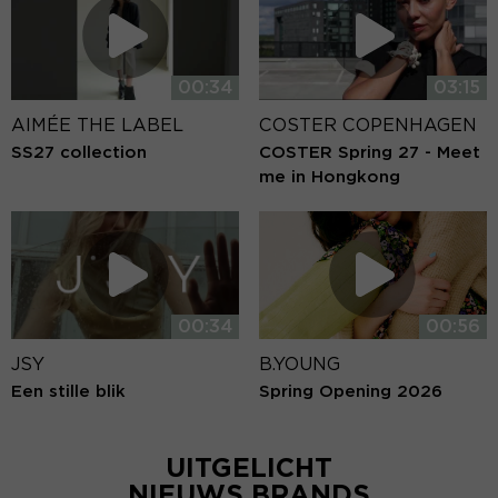
00:34
03:15
AIMÉE THE LABEL
COSTER COPENHAGEN
SS27 collection
COSTER Spring 27 - Meet
me in Hongkong
00:34
00:56
JSY
B.YOUNG
Een stille blik
Spring Opening 2026
UITGELICHT
NIEUWS BRANDS