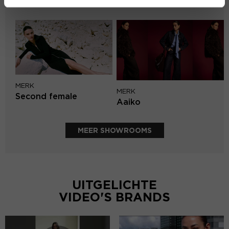
PENN&INK N.Y
MERK
MERK
Second female
Aaiko
MEER SHOWROOMS
UITGELICHTE
VIDEO'S BRANDS