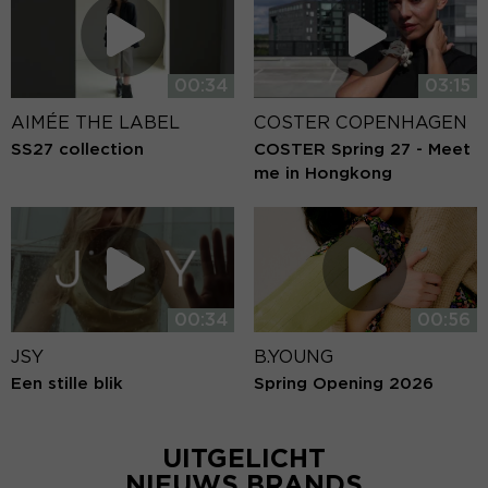
00:34
03:15
AIMÉE THE LABEL
COSTER COPENHAGEN
SS27 collection
COSTER Spring 27 - Meet
me in Hongkong
00:34
00:56
JSY
B.YOUNG
Een stille blik
Spring Opening 2026
UITGELICHT
NIEUWS BRANDS