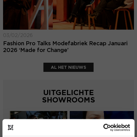
03/02/2026
Fashion Pro Talks Modefabriek Recap Januari
2026 ‘Made for Change’
AL HET NIEUWS
UITGELICHTE
SHOWROOMS