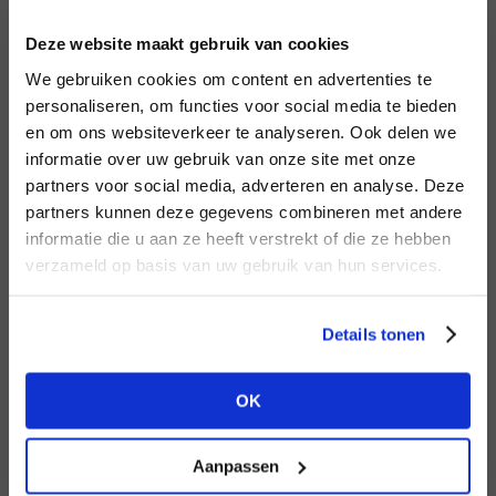
INLOGGEN
Deze website maakt gebruik van cookies
MERK
MERK
Circle of Trust
I
We gebruiken cookies om content en advertenties te
Knit-ted
E-mailadres
da
personaliseren, om functies voor social media te bieden
en om ons websiteverkeer te analyseren. Ook delen we
informatie over uw gebruik van onze site met onze
E-
partners voor social media, adverteren en analyse. Deze
Wachtwoord
partners kunnen deze gegevens combineren met andere
HEB JE NOG GEEN
informatie die u aan ze heeft verstrekt of die ze hebben
ACCOUNT?
MERK
verzameld op basis van uw gebruik van hun services.
MERK
INLOGGEN
Second female
Aimée the Label
Ter
Maak nu een
gratis
retailer account
Login vergeten
Details tonen
aan of bekijk de andere mogelijkheden.
NOG GEEN ACCOUNT?
OK
BEKIJK ALLE OPTIES
MAAK JE ACCOUNT NU AAN
Aanpassen
MERK
MERK
Mos Mosh