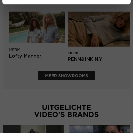
Aaiko
MERK
MERK
Lofty Manner
PENN&INK N.Y
MEER SHOWROOMS
UITGELICHTE
VIDEO'S BRANDS