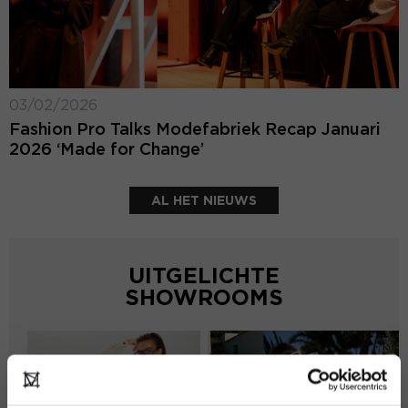
03/02/2026
Fashion Pro Talks Modefabriek Recap Januari
2026 ‘Made for Change’
AL HET NIEUWS
UITGELICHTE
SHOWROOMS