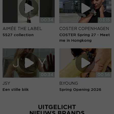
00:34
03:15
AIMÉE THE LABEL
COSTER COPENHAGEN
SS27 collection
COSTER Spring 27 - Meet
me in Hongkong
00:34
00:56
JSY
B.YOUNG
Een stille blik
Spring Opening 2026
UITGELICHT
NIEUWS BRANDS