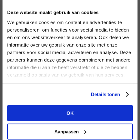
INLOGGEN
Deze website maakt gebruik van cookies
MERK
MERK
Harper & Yve
I
We gebruiken cookies om content en advertenties te
Circle of Trust
E-mailadres
da
personaliseren, om functies voor social media te bieden
en om ons websiteverkeer te analyseren. Ook delen we
informatie over uw gebruik van onze site met onze
E-
partners voor social media, adverteren en analyse. Deze
Wachtwoord
partners kunnen deze gegevens combineren met andere
HEB JE NOG GEEN
informatie die u aan ze heeft verstrekt of die ze hebben
ACCOUNT?
MERK
verzameld op basis van uw gebruik van hun services.
MERK
INLOGGEN
Lofty Manner
PENN&INK N.Y
Ter
Maak nu een
gratis
retailer account
Login vergeten
Details tonen
aan of bekijk de andere mogelijkheden.
NOG GEEN ACCOUNT?
OK
BEKIJK ALLE OPTIES
MAAK JE ACCOUNT NU AAN
Aanpassen
MERK
MERK
Aimée the Label